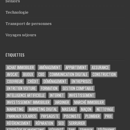
Seniors
Technologie
Transport de personnes
Voyages séjours
ÉTIQUETTES
ACHAT IMMOBILIER
AMÉNAGEMENT
APPARTEMENT
ASSURANCE
AVOCAT
BIJOUX
CBD
COMMUNICATION DIGITALE
CONSTRUCTION
COUVREUR
CRÉDIT
DÉMÉNAGEMENT
ENTREPRISES
ENTRETIEN VOITURE
FORMATION
GESTION COMPTABLE
INTELLIGENCE ARTIFICIELLE
INTERNET
INVESTISSEMENT
INVESTISSEMENT IMMOBILIER
JARDINIER
MARCHÉ IMMOBILIER
MARKETING
MARKETING DIGITAL
MASSAGE
MAÇON
NETTOYAGE
PANNEAUX SOLAIRES
PAYSAGISTE
PISCINISTE
PLOMBIER
PRIX
RÉFÉRENCEMENT
RÉPARATION
SEO
SERRURIER
STRATÉGIE DE MARKETING
SÉCURITÉ
TAXI
TRAVAUX
TÉLÉPHONIE