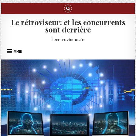
Skip to content
Le rétroviseur: et les concurrents
sont derrière
leretroviseur.fr
MENU