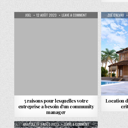
AUTHOR:
PUBLISHED DATE:
ON 5 RAISONS POUR LESQUEL
AUTHOR:
JOEL
12 AOÛT 2023
LEAVE A COMMENT
ZOÉ D'ALVAU
5 raisons pour lesquelles votre
Location de
entreprise a besoin d’un community
cri
manager
AUTHOR:
PUBLISHED DATE:
ON LES AVANTAGES D’UNE FE
ANATOLE
1 AOÛT 2023
LEAVE A COMMENT