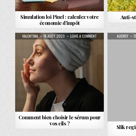
Simulation loi Pinel : calculez votre
Anti-s
économie d’impôt
AUTHOR:
PUBLISHED DATE:
ON COMMENT BIEN CHOISI
AUTHOR:
P
VALENTINA
18 AOÛT 2023
LEAVE A COMMENT
AUDREY
1
Comment bien choisir le sérum pour
vos cils ?
Slik reg