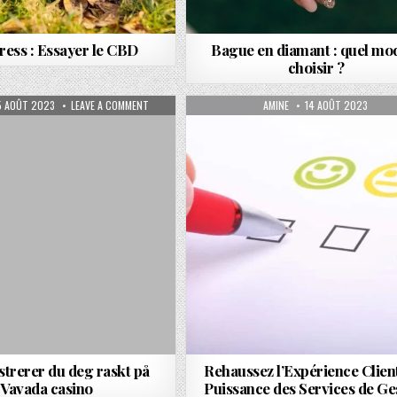
tress : Essayer le CBD
Bague en diamant : quel mo
choisir ?
R LE SÉRUM POUR VOS CILS ?
UBLISHED DATE:
ON SLIK REGISTRERER DU DEG RASKT PÅ VAVADA CASINO
AUTHOR:
PUBLISHED DATE:
5 AOÛT 2023
LEAVE A COMMENT
AMINE
14 AOÛT 2023
istrerer du deg raskt på
Rehaussez l’Expérience Client
Vavada casino
Puissance des Services de Ge