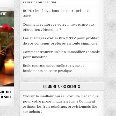
réussir son chantier
RGPD : les obligations des entreprises en
S À CONSIDÉRER
ON OÙ POSITIONNER SA DÉCORATION SUR UN KALIMBA POUR LE PERSONNALISER À S
MMENT
2026
Comment renforcer votre image grâce aux
étiquettes vêtements ?
Les avantages d’Atlas Pro ONTV pour profiter
de vos contenus préférés en toute simplicité
Comment trouver un bien immobilier rentable
pour investir ?
Reiki energie universelle : origine et
fondements de cette pratique
COMMENTAIRES RÉCENTS
sur un
 à son
Choisir le meilleur bureau d'étude mécanique
pour votre projet industriel
dans
Comment
estimer les frais généraux prévisionnels liés
aux achats ?
URITÉ.