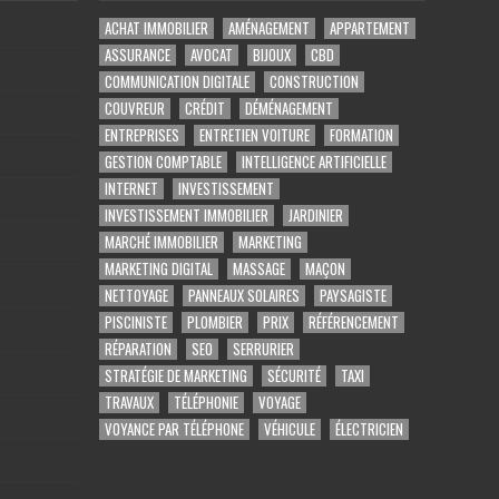
ACHAT IMMOBILIER
AMÉNAGEMENT
APPARTEMENT
ASSURANCE
AVOCAT
BIJOUX
CBD
COMMUNICATION DIGITALE
CONSTRUCTION
COUVREUR
CRÉDIT
DÉMÉNAGEMENT
ENTREPRISES
ENTRETIEN VOITURE
FORMATION
GESTION COMPTABLE
INTELLIGENCE ARTIFICIELLE
INTERNET
INVESTISSEMENT
INVESTISSEMENT IMMOBILIER
JARDINIER
MARCHÉ IMMOBILIER
MARKETING
MARKETING DIGITAL
MASSAGE
MAÇON
NETTOYAGE
PANNEAUX SOLAIRES
PAYSAGISTE
PISCINISTE
PLOMBIER
PRIX
RÉFÉRENCEMENT
RÉPARATION
SEO
SERRURIER
STRATÉGIE DE MARKETING
SÉCURITÉ
TAXI
TRAVAUX
TÉLÉPHONIE
VOYAGE
VOYANCE PAR TÉLÉPHONE
VÉHICULE
ÉLECTRICIEN