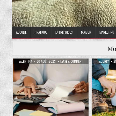
ACCUEIL
PRATIQUE
ENTREPRISES
MAISON
MARKETING
Mo
AUTHOR:
PUBLISHED DATE:
ON SIMULATION LOI PINEL
AUTHOR:
P
VALENTINA
30 AOÛT 2023
LEAVE A COMMENT
AUDREY
2