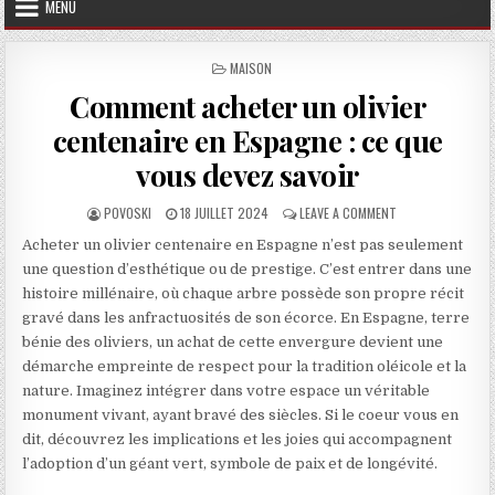
MENU
POSTED IN
MAISON
Comment acheter un olivier
centenaire en Espagne : ce que
vous devez savoir
AUTHOR:
PUBLISHED DATE:
ON COMMENT ACHET
POVOSKI
18 JUILLET 2024
LEAVE A COMMENT
Acheter un olivier centenaire en Espagne n’est pas seulement
une question d’esthétique ou de prestige. C’est entrer dans une
histoire millénaire, où chaque arbre possède son propre récit
gravé dans les anfractuosités de son écorce. En Espagne, terre
bénie des oliviers, un achat de cette envergure devient une
démarche empreinte de respect pour la tradition oléicole et la
nature. Imaginez intégrer dans votre espace un véritable
monument vivant, ayant bravé des siècles. Si le coeur vous en
dit, découvrez les implications et les joies qui accompagnent
l’adoption d’un géant vert, symbole de paix et de longévité.