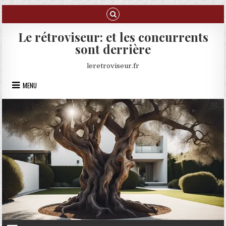
Skip to content
Le rétroviseur: et les concurrents
sont derrière
leretroviseur.fr
MENU