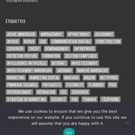
Voyages séjours
ÉTIQUETTES
ACHAT IMMOBILIER
AMÉNAGEMENT
APPARTEMENT
ASSURANCE
AVOCAT
BIJOUX
CBD
COMMUNICATION DIGITALE
CONSTRUCTION
COUVREUR
CRÉDIT
DÉMÉNAGEMENT
ENTREPRISES
ENTRETIEN VOITURE
FORMATION
GESTION COMPTABLE
INTELLIGENCE ARTIFICIELLE
INTERNET
INVESTISSEMENT
INVESTISSEMENT IMMOBILIER
JARDINIER
MARCHÉ IMMOBILIER
MARKETING
MARKETING DIGITAL
MASSAGE
MAÇON
NETTOYAGE
PANNEAUX SOLAIRES
PAYSAGISTE
PISCINISTE
PLOMBIER
PRIX
RÉFÉRENCEMENT
RÉPARATION
SEO
SERRURIER
STRATÉGIE DE MARKETING
SÉCURITÉ
TAXI
TRAVAUX
TÉLÉPHONIE
VOYAGE
VOYANCE PAR TÉLÉPHONE
VÉHICULE
ÉLECTRICIEN
We use cookies to ensure that we give you the best
experience on our website. If you continue to use this site we
will assume that you are happy with it.
Copyright © 2026 Le rétroviseur: et les concurrents sont derrière
Ok