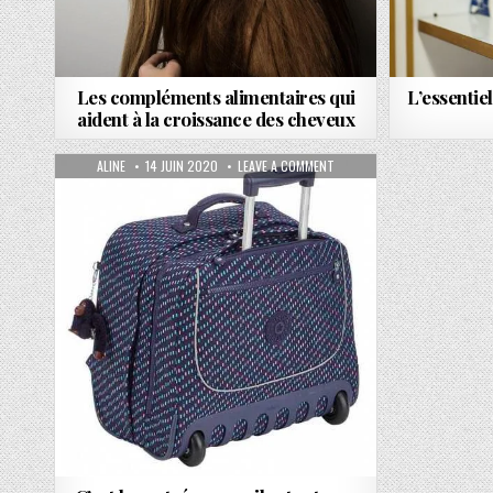
Les compléments alimentaires qui
L’essentie
aident à la croissance des cheveux
AUTHOR:
PUBLISHED DATE:
ON C’EST LA RENTRÉE: CONS
ALINE
14 JUIN 2020
LEAVE A COMMENT