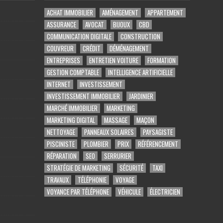
ACHAT IMMOBILIER
AMÉNAGEMENT
APPARTEMENT
ASSURANCE
AVOCAT
BIJOUX
CBD
COMMUNICATION DIGITALE
CONSTRUCTION
COUVREUR
CRÉDIT
DÉMÉNAGEMENT
ENTREPRISES
ENTRETIEN VOITURE
FORMATION
GESTION COMPTABLE
INTELLIGENCE ARTIFICIELLE
INTERNET
INVESTISSEMENT
INVESTISSEMENT IMMOBILIER
JARDINIER
MARCHÉ IMMOBILIER
MARKETING
MARKETING DIGITAL
MASSAGE
MAÇON
NETTOYAGE
PANNEAUX SOLAIRES
PAYSAGISTE
PISCINISTE
PLOMBIER
PRIX
RÉFÉRENCEMENT
RÉPARATION
SEO
SERRURIER
STRATÉGIE DE MARKETING
SÉCURITÉ
TAXI
TRAVAUX
TÉLÉPHONIE
VOYAGE
VOYANCE PAR TÉLÉPHONE
VÉHICULE
ÉLECTRICIEN