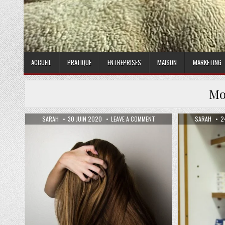
ACCUEIL
PRATIQUE
ENTREPRISES
MAISON
MARKETING
Mo
AUTHOR:
PUBLISHED DATE:
ON LES COMPLÉMENTS ALIME
AUTHOR:
P
SARAH
30 JUIN 2020
LEAVE A COMMENT
SARAH
2