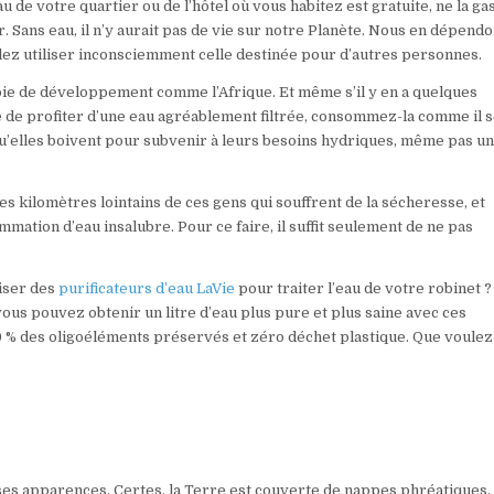
 de votre quartier ou de l’hôtel où vous habitez est gratuite, ne la ga
r. Sans eau, il n’y aurait pas de vie sur notre Planète. Nous en dépend
 allez utiliser inconsciemment celle destinée pour d’autres personnes.
oie de développement comme l’Afrique. Et même s’il y en a quelques
ce de profiter d’une eau agréablement filtrée, consommez-la comme il s
qu’elles boivent pour subvenir à leurs besoins hydriques, même pas u
s kilomètres lointains de ces gens qui souffrent de la sécheresse, et
tion d’eau insalubre. Pour ce faire, il suffit seulement de ne pas
liser des
purificateurs d’eau LaVie
pour traiter l’eau de votre robinet ?
vous pouvez obtenir un litre d’eau plus pure et plus saine avec ces
00 % des oligoéléments préservés et zéro déchet plastique. Que voule
ses apparences. Certes, la Terre est couverte de nappes phréatiques,