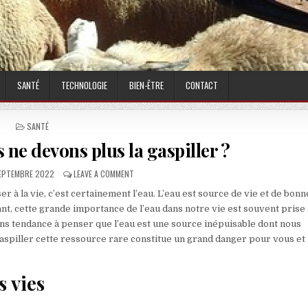
SANTÉ
TECHNOLOGIE
BIEN-ÊTRE
CONTACT
POSTED IN
SANTÉ
 ne devons plus la gaspiller ?
ISHED DATE:
ON EAU : POURQUOI NOUS NE DEVONS PLUS LA GASP
SEPTEMBRE 2022
LEAVE A COMMENT
r à la vie, c’est certainement l’eau. L’eau est source de vie et de bonn
nt, cette grande importance de l’eau dans notre vie est souvent prise 
ns tendance à penser que l’eau est une source inépuisable dont nous
e gaspiller cette ressource rare constitue un grand danger pour vous et
 vies