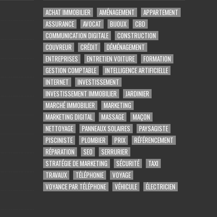
ACHAT IMMOBILIER
AMÉNAGEMENT
APPARTEMENT
ASSURANCE
AVOCAT
BIJOUX
CBD
COMMUNICATION DIGITALE
CONSTRUCTION
COUVREUR
CRÉDIT
DÉMÉNAGEMENT
ENTREPRISES
ENTRETIEN VOITURE
FORMATION
GESTION COMPTABLE
INTELLIGENCE ARTIFICIELLE
INTERNET
INVESTISSEMENT
INVESTISSEMENT IMMOBILIER
JARDINIER
MARCHÉ IMMOBILIER
MARKETING
MARKETING DIGITAL
MASSAGE
MAÇON
NETTOYAGE
PANNEAUX SOLAIRES
PAYSAGISTE
PISCINISTE
PLOMBIER
PRIX
RÉFÉRENCEMENT
RÉPARATION
SEO
SERRURIER
STRATÉGIE DE MARKETING
SÉCURITÉ
TAXI
TRAVAUX
TÉLÉPHONIE
VOYAGE
VOYANCE PAR TÉLÉPHONE
VÉHICULE
ÉLECTRICIEN