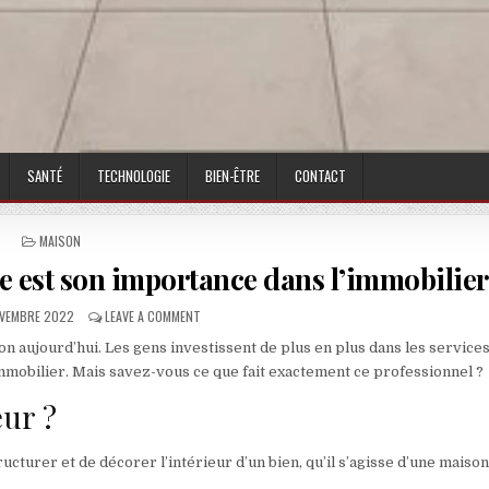
SANTÉ
TECHNOLOGIE
BIEN-ÊTRE
CONTACT
POSTED IN
MAISON
lle est son importance dans l’immobilier
SHED DATE:
ON L’ARCHITECTE D’INTÉRIEUR : QUELLE EST SON IMP
OVEMBRE 2022
LEAVE A COMMENT
on aujourd’hui. Les gens investissent de plus en plus dans les service
mmobilier. Mais savez-vous ce que fait exactement ce professionnel ?
eur ?
cturer et de décorer l’intérieur d’un bien, qu’il s’agisse d’une maison