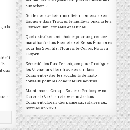
estimer les frais généraux prévisionnels liés
aux achats ?
Guide pour acheter un olivier centenaire en
Espagne
dans
Trouver le meilleur pisciniste à
nçu la
Castelculier : conseils et astuces
Quel entraînement choisir pour un premier
marathon ?
dans
Bien-être et Repas Équilibrés
pour les Sportifs : Nourrir le Corps, Nourrir
l’Esprit
ntérêt
Sécurité des Bus: Techniques pour Protéger
 la
les Voyageurs | leretroviseur.fr
dans
nt que
Comment éviter les accidents de moto :
conseils pour les conducteurs novices
Maintenance Groupe Solaire : Prolongez sa
anière
Durée de Vie ! | leretroviseur.fr
dans
Comment choisir des panneaux solaires aux
normes en 2023