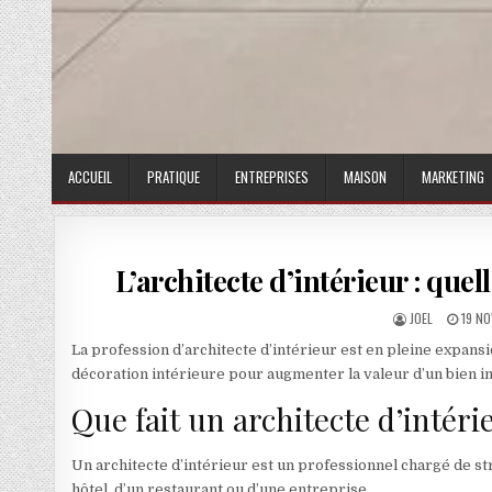
ACCUEIL
PRATIQUE
ENTREPRISES
MAISON
MARKETING
L’architecte d’intérieur : que
AUTHOR:
PUBLI
JOEL
19 N
La profession d’architecte d’intérieur est en pleine expansi
décoration intérieure pour augmenter la valeur d’un bien i
Que fait un architecte d’intéri
Un architecte d’intérieur est un professionnel chargé de stru
hôtel, d’un restaurant ou d’une entreprise.