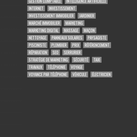
GESTION COMPTABLE
INTELLIGENCE ARTIFICIELLE
INTERNET
INVESTISSEMENT
INVESTISSEMENT IMMOBILIER
JARDINIER
MARCHÉ IMMOBILIER
MARKETING
MARKETING DIGITAL
MASSAGE
MAÇON
NETTOYAGE
PANNEAUX SOLAIRES
PAYSAGISTE
PISCINISTE
PLOMBIER
PRIX
RÉFÉRENCEMENT
RÉPARATION
SEO
SERRURIER
STRATÉGIE DE MARKETING
SÉCURITÉ
TAXI
TRAVAUX
TÉLÉPHONIE
VOYAGE
VOYANCE PAR TÉLÉPHONE
VÉHICULE
ÉLECTRICIEN