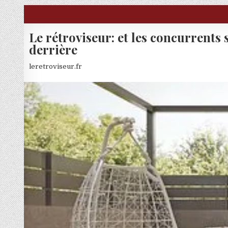
Skip to content
Le rétroviseur: et les concurrents 
derrière
leretroviseur.fr