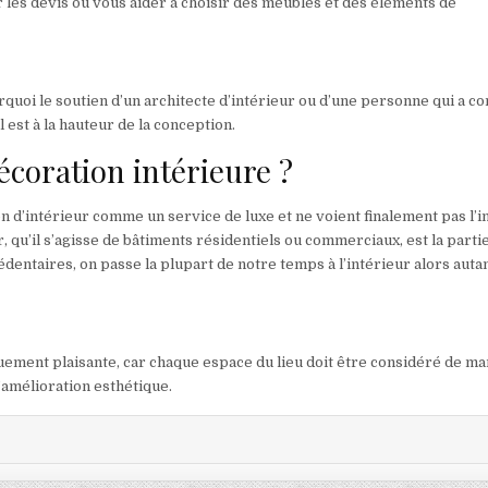
 les devis ou vous aider à choisir des meubles et des éléments de
rquoi le soutien d’un architecte d’intérieur ou d’une personne qui a co
l est à la hauteur de la conception.
écoration intérieure ?
d’intérieur comme un service de luxe et ne voient finalement pas l’i
r, qu’il s’agisse de bâtiments résidentiels ou commerciaux, est la partie
dentaires, on passe la plupart de notre temps à l’intérieur alors auta
quement plaisante, car chaque espace du lieu doit être considéré de m
 l’amélioration esthétique.