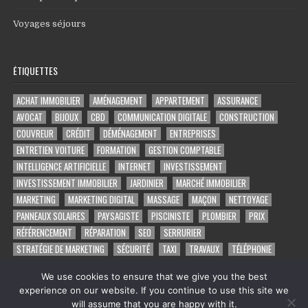
Voyages séjours
ÉTIQUETTES
ACHAT IMMOBILIER
AMÉNAGEMENT
APPARTEMENT
ASSURANCE
AVOCAT
BIJOUX
CBD
COMMUNICATION DIGITALE
CONSTRUCTION
COUVREUR
CRÉDIT
DÉMÉNAGEMENT
ENTREPRISES
ENTRETIEN VOITURE
FORMATION
GESTION COMPTABLE
INTELLIGENCE ARTIFICIELLE
INTERNET
INVESTISSEMENT
INVESTISSEMENT IMMOBILIER
JARDINIER
MARCHÉ IMMOBILIER
MARKETING
MARKETING DIGITAL
MASSAGE
MAÇON
NETTOYAGE
PANNEAUX SOLAIRES
PAYSAGISTE
PISCINISTE
PLOMBIER
PRIX
RÉFÉRENCEMENT
RÉPARATION
SEO
SERRURIER
STRATÉGIE DE MARKETING
SÉCURITÉ
TAXI
TRAVAUX
TÉLÉPHONIE
VOYAGE
VOYANCE PAR TÉLÉPHONE
VÉHICULE
ÉLECTRICIEN
We use cookies to ensure that we give you the best
experience on our website. If you continue to use this site we
will assume that you are happy with it.