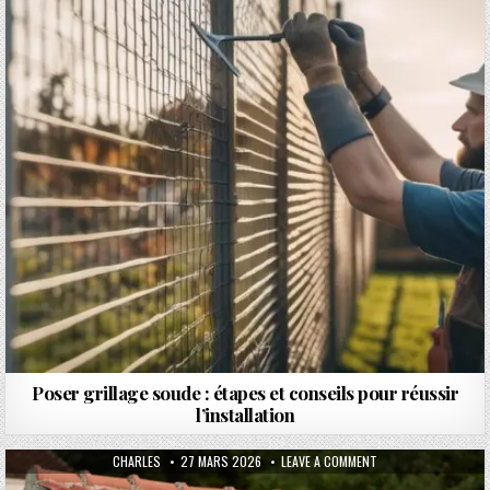
Poser grillage soude : étapes et conseils pour réussir
l’installation
AUTHOR:
PUBLISHED DATE:
ON ÉCONOMIES D’ÉNE
CHARLES
27 MARS 2026
LEAVE A COMMENT