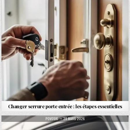
Changer serrure porte entrée : les étapes essentielles
AUTHOR:
PUBLISHED DATE:
POVOSKI
28 MARS 2026