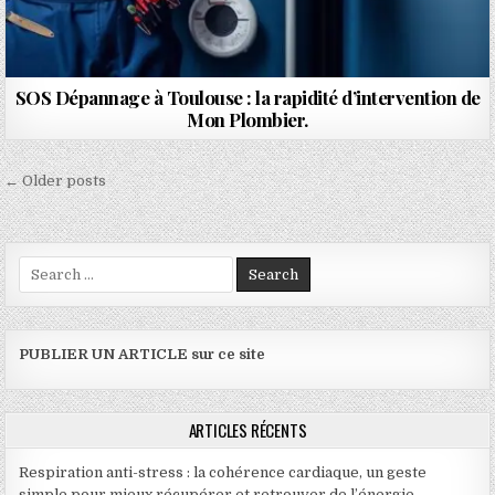
SOS Dépannage à Toulouse : la rapidité d’intervention de
Mon Plombier.
Navigation des articles
← Older posts
Search for:
PUBLIER UN ARTICLE sur ce site
ARTICLES RÉCENTS
Respiration anti-stress : la cohérence cardiaque, un geste
simple pour mieux récupérer et retrouver de l’énergie