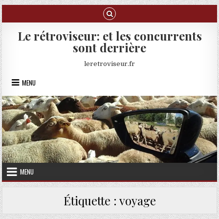
Skip to content
Le rétroviseur: et les concurrents
sont derrière
leretroviseur.fr
MENU
MENU
Étiquette :
voyage