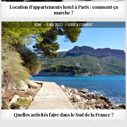
Location d’appartements hotel à Paris : comment ça
marche ?
AUTHOR:
PUBLISHED DATE:
ON QUELLES ACTIVITÉS F
ALINE
5 MAI 2022
LEAVE A COMMENT
Quelles activités faire dans le Sud de la France ?