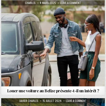
AUTHOR:
PUBLISHED DATE:
ON LOUER UNE VOITUR
CHARLES
4 MARS 2025
LEAVE A COMMENT
Louer une voiture au Belize présente-t-il un intérêt ?
AUTHOR:
PUBLISHED DATE:
ON SÉCURITÉ DE
XAVIER CHARLES
15 JUILLET 2024
LEAVE A COMMENT