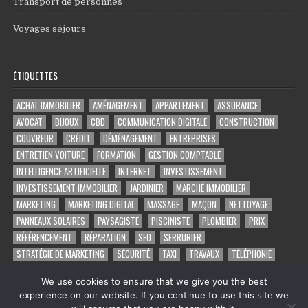
Transport de personnes
Voyages séjours
ÉTIQUETTES
ACHAT IMMOBILIER
AMÉNAGEMENT
APPARTEMENT
ASSURANCE
AVOCAT
BIJOUX
CBD
COMMUNICATION DIGITALE
CONSTRUCTION
COUVREUR
CRÉDIT
DÉMÉNAGEMENT
ENTREPRISES
ENTRETIEN VOITURE
FORMATION
GESTION COMPTABLE
INTELLIGENCE ARTIFICIELLE
INTERNET
INVESTISSEMENT
INVESTISSEMENT IMMOBILIER
JARDINIER
MARCHÉ IMMOBILIER
MARKETING
MARKETING DIGITAL
MASSAGE
MAÇON
NETTOYAGE
PANNEAUX SOLAIRES
PAYSAGISTE
PISCINISTE
PLOMBIER
PRIX
RÉFÉRENCEMENT
RÉPARATION
SEO
SERRURIER
STRATÉGIE DE MARKETING
SÉCURITÉ
TAXI
TRAVAUX
TÉLÉPHONIE
VOYAGE
VOYANCE PAR TÉLÉPHONE
VÉHICULE
ÉLECTRICIEN
We use cookies to ensure that we give you the best
experience on our website. If you continue to use this site we