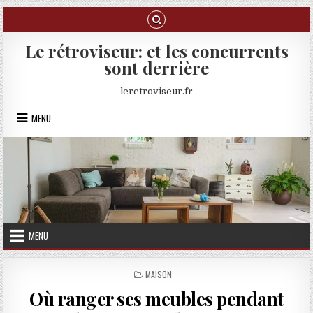
Skip to content
Le rétroviseur: et les concurrents
sont derrière
leretroviseur.fr
MENU
MENU
POSTED IN
MAISON
Où ranger ses meubles pendant