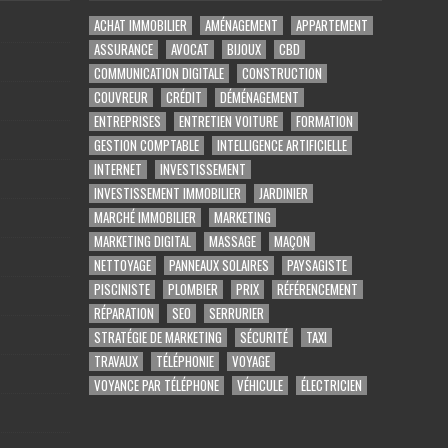
ACHAT IMMOBILIER
AMÉNAGEMENT
APPARTEMENT
ASSURANCE
AVOCAT
BIJOUX
CBD
COMMUNICATION DIGITALE
CONSTRUCTION
COUVREUR
CRÉDIT
DÉMÉNAGEMENT
ENTREPRISES
ENTRETIEN VOITURE
FORMATION
GESTION COMPTABLE
INTELLIGENCE ARTIFICIELLE
INTERNET
INVESTISSEMENT
INVESTISSEMENT IMMOBILIER
JARDINIER
MARCHÉ IMMOBILIER
MARKETING
MARKETING DIGITAL
MASSAGE
MAÇON
NETTOYAGE
PANNEAUX SOLAIRES
PAYSAGISTE
PISCINISTE
PLOMBIER
PRIX
RÉFÉRENCEMENT
RÉPARATION
SEO
SERRURIER
STRATÉGIE DE MARKETING
SÉCURITÉ
TAXI
TRAVAUX
TÉLÉPHONIE
VOYAGE
VOYANCE PAR TÉLÉPHONE
VÉHICULE
ÉLECTRICIEN