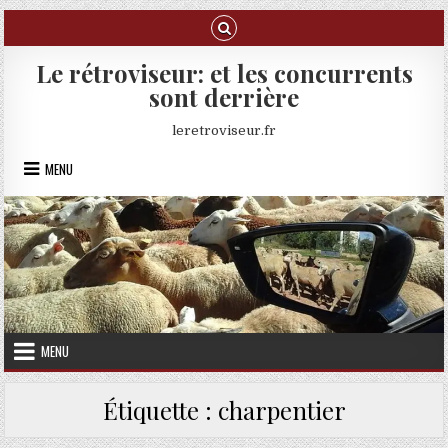
Skip to content
Le rétroviseur: et les concurrents
sont derrière
leretroviseur.fr
MENU
MENU
Étiquette :
charpentier