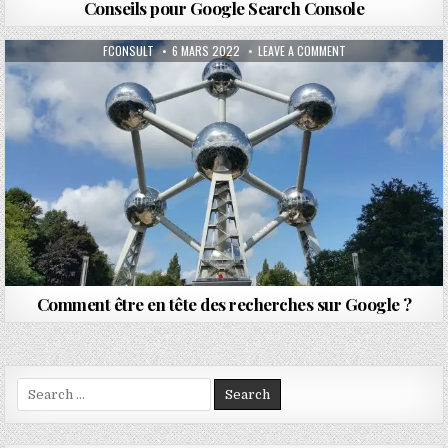
Conseils pour Google Search Console
AUTHOR:
PUBLISHED DATE:
ON COMMENT ÊTRE E
FCONSULT
6 MARS 2022
LEAVE A COMMENT
Comment être en tête des recherches sur Google ?
Search for: