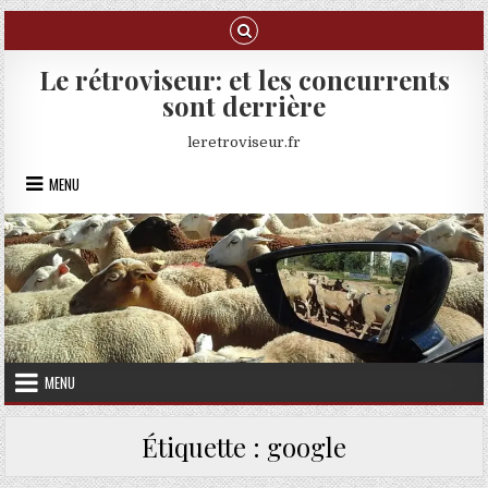
Skip to content
Le rétroviseur: et les concurrents
sont derrière
leretroviseur.fr
MENU
MENU
Étiquette :
google