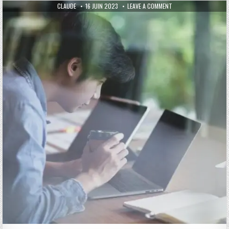
AUTHOR:
PUBLISHED DATE:
ON CONSEILS POUR G
CLAUDE
16 JUIN 2023
LEAVE A COMMENT