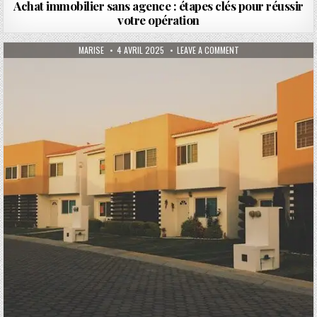
Achat immobilier sans agence : étapes clés pour réussir
votre opération
AUTHOR:
PUBLISHED DATE:
ON COMMENT MESURER 
MARISE
4 AVRIL 2025
LEAVE A COMMENT