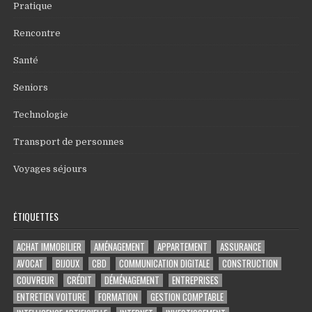
Pratique
Rencontre
Santé
Seniors
Technologie
Transport de personnes
Voyages séjours
ÉTIQUETTES
ACHAT IMMOBILIER
AMÉNAGEMENT
APPARTEMENT
ASSURANCE
AVOCAT
BIJOUX
CBD
COMMUNICATION DIGITALE
CONSTRUCTION
COUVREUR
CRÉDIT
DÉMÉNAGEMENT
ENTREPRISES
ENTRETIEN VOITURE
FORMATION
GESTION COMPTABLE