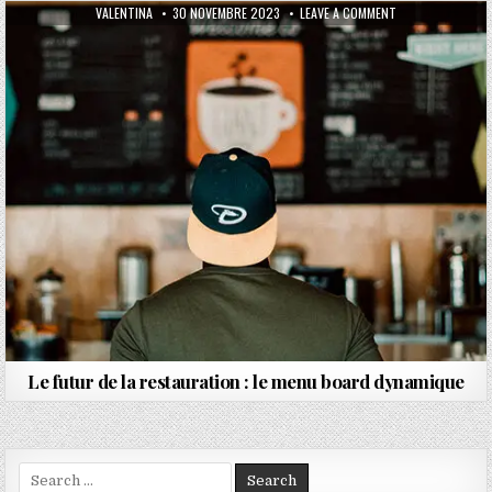
AUTHOR:
PUBLISHED DATE:
ON LE FUTUR DE 
VALENTINA
30 NOVEMBRE 2023
LEAVE A COMMENT
Le futur de la restauration : le menu board dynamique
Search for: