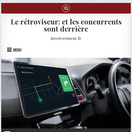
Skip to content
Le rétroviseur: et les concurrents
sont derrière
leretroviseur.fr
MENU