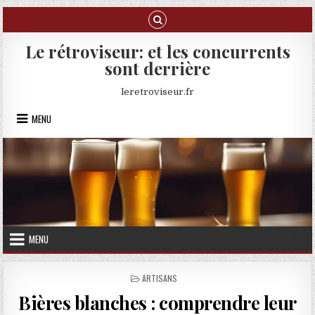
Skip to content
Le rétroviseur: et les concurrents
sont derrière
leretroviseur.fr
MENU
MENU
POSTED IN
ARTISANS
Bières blanches : comprendre leur