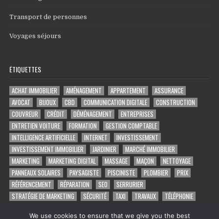
Transport de personnes
Voyages séjours
ÉTIQUETTES
ACHAT IMMOBILIER
AMÉNAGEMENT
APPARTEMENT
ASSURANCE
AVOCAT
BIJOUX
CBD
COMMUNICATION DIGITALE
CONSTRUCTION
COUVREUR
CRÉDIT
DÉMÉNAGEMENT
ENTREPRISES
ENTRETIEN VOITURE
FORMATION
GESTION COMPTABLE
INTELLIGENCE ARTIFICIELLE
INTERNET
INVESTISSEMENT
INVESTISSEMENT IMMOBILIER
JARDINIER
MARCHÉ IMMOBILIER
MARKETING
MARKETING DIGITAL
MASSAGE
MAÇON
NETTOYAGE
PANNEAUX SOLAIRES
PAYSAGISTE
PISCINISTE
PLOMBIER
PRIX
RÉFÉRENCEMENT
RÉPARATION
SEO
SERRURIER
STRATÉGIE DE MARKETING
SÉCURITÉ
TAXI
TRAVAUX
TÉLÉPHONIE
VOYAGE
VOYANCE PAR TÉLÉPHONE
VÉHICULE
ÉLECTRICIEN
We use cookies to ensure that we give you the best