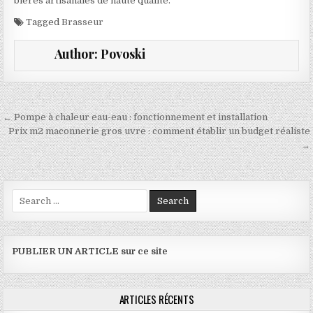
bières artisanales de haute qualité.
Tagged
Brasseur
Author:
Povoski
Navigation de l’article
← Pompe à chaleur eau-eau : fonctionnement et installation
Prix m2 maconnerie gros uvre : comment établir un budget réaliste
→
Search for:
PUBLIER UN ARTICLE sur ce site
ARTICLES RÉCENTS