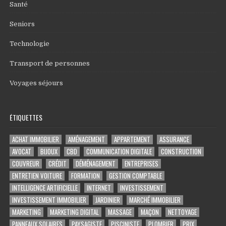
Santé
Seniors
Technologie
Transport de personnes
Voyages séjours
ÉTIQUETTES
ACHAT IMMOBILIER
AMÉNAGEMENT
APPARTEMENT
ASSURANCE
AVOCAT
BIJOUX
CBD
COMMUNICATION DIGITALE
CONSTRUCTION
COUVREUR
CRÉDIT
DÉMÉNAGEMENT
ENTREPRISES
ENTRETIEN VOITURE
FORMATION
GESTION COMPTABLE
INTELLIGENCE ARTIFICIELLE
INTERNET
INVESTISSEMENT
INVESTISSEMENT IMMOBILIER
JARDINIER
MARCHÉ IMMOBILIER
MARKETING
MARKETING DIGITAL
MASSAGE
MAÇON
NETTOYAGE
PANNEAUX SOLAIRES
PAYSAGISTE
PISCINISTE
PLOMBIER
PRIX