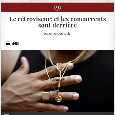
Skip to content
Le rétroviseur: et les concurrents
sont derrière
leretroviseur.fr
MENU