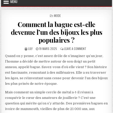
MENU
POSTED IN
MODE
Comment la bague est-elle
devenue l’un des bijoux les plus
populaires ?
AUTHOR:
PUBLISHED DATE:
ON COMMENT LA BAGUE
LILY
19 MARS 2025
LEAVE A COMMENT
Quand on y pense, c’est assez drôle de s’imaginer qu’un jour,
l’homme a décidé de mettre autour de son doigt un petit
anneau, appelé bague. Savez-vous d’où elle vient ? Son histoire
est fascinante, remontant à des millénaires. Elle a su traverser
les âges, se réinventant sans cesse pour devenir l’un des bijoux
les plus prisés de notre époque.
Mais comment un simple cercle de métal a-t-il réussi à
conquérir le cœur des amateurs de joaillerie ? C’est une
question qui mérite qu’on s’y attarde. Des premières bagues en
ivoire de mammouth, vieilles de plus de 21 000 ans, aux