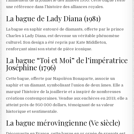
raffinement de la joaillerie des années 1950. Cette bague reste
une référence dans l’histoire des alliances royales.
La bague de Lady Diana (1981)
La bague en saphir entouré de diamants, offerte par le prince
Charles à Lady Diana, est devenue un véritable phénomène
culturel. Son design a été repris par Kate Middleton,
renforçant ainsi son statut de pièce iconique.
La bague “Toi et Moi” de l’impératrice
Joséphine (1796)
Cette bague, offerte par Napoléon Bonaparte, associe un
saphir et un diamant, symbolisant l’union de deux âmes. Elle a
marqué l’histoire de la joaillerie et a inspiré de nombreuses
créations contemporaines. Vendue aux enchères en 2013, elle a
atteint près de 950 000 dollars, témoignant de sa valeur
historique et sentimentale.
La bague mérovingienne (Ve siècle)
Découverte en France, cette bague en or ornée de grenats est