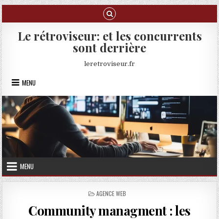
Skip to content
Le rétroviseur: et les concurrents
sont derrière
leretroviseur.fr
MENU
MENU
POSTED IN
AGENCE WEB
Community managment : les