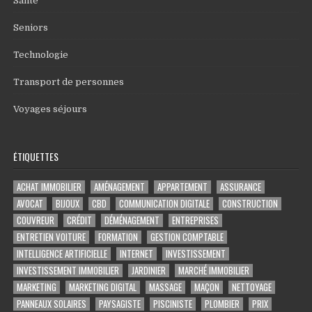
Santé
Seniors
Technologie
Transport de personnes
Voyages séjours
ÉTIQUETTES
ACHAT IMMOBILIER
AMÉNAGEMENT
APPARTEMENT
ASSURANCE
AVOCAT
BIJOUX
CBD
COMMUNICATION DIGITALE
CONSTRUCTION
COUVREUR
CRÉDIT
DÉMÉNAGEMENT
ENTREPRISES
ENTRETIEN VOITURE
FORMATION
GESTION COMPTABLE
INTELLIGENCE ARTIFICIELLE
INTERNET
INVESTISSEMENT
INVESTISSEMENT IMMOBILIER
JARDINIER
MARCHÉ IMMOBILIER
MARKETING
MARKETING DIGITAL
MASSAGE
MAÇON
NETTOYAGE
PANNEAUX SOLAIRES
PAYSAGISTE
PISCINISTE
PLOMBIER
PRIX