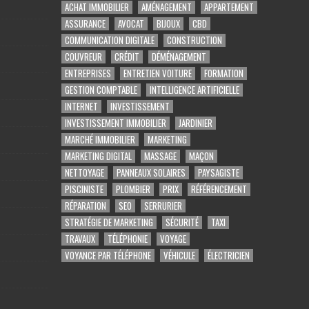
ACHAT IMMOBILIER
AMÉNAGEMENT
APPARTEMENT
ASSURANCE
AVOCAT
BIJOUX
CBD
COMMUNICATION DIGITALE
CONSTRUCTION
COUVREUR
CRÉDIT
DÉMÉNAGEMENT
ENTREPRISES
ENTRETIEN VOITURE
FORMATION
GESTION COMPTABLE
INTELLIGENCE ARTIFICIELLE
INTERNET
INVESTISSEMENT
INVESTISSEMENT IMMOBILIER
JARDINIER
MARCHÉ IMMOBILIER
MARKETING
MARKETING DIGITAL
MASSAGE
MAÇON
NETTOYAGE
PANNEAUX SOLAIRES
PAYSAGISTE
PISCINISTE
PLOMBIER
PRIX
RÉFÉRENCEMENT
RÉPARATION
SEO
SERRURIER
STRATÉGIE DE MARKETING
SÉCURITÉ
TAXI
TRAVAUX
TÉLÉPHONIE
VOYAGE
VOYANCE PAR TÉLÉPHONE
VÉHICULE
ÉLECTRICIEN