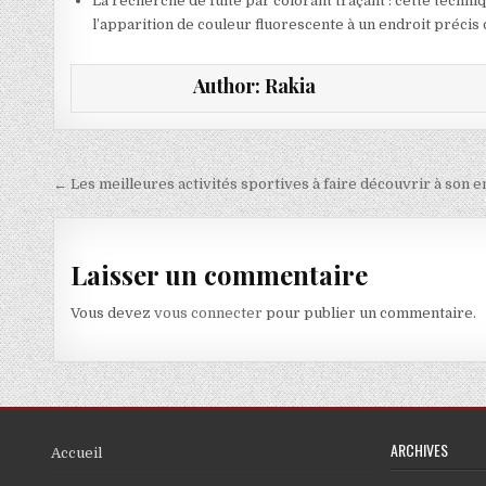
La recherche de fuite par colorant traçant : cette techni
l’apparition de couleur fluorescente à un endroit précis d
Author:
Rakia
Navigation de l’article
← Les meilleures activités sportives à faire découvrir à son e
Laisser un commentaire
Vous devez
vous connecter
pour publier un commentaire.
ARCHIVES
Accueil