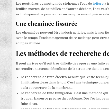
Les gouttières permettent de siphonner l’eau de
toiture
à t
feuilles mortes, de brindilles et d’autres déchets, l’eau va s
est indispensable pour éviter un remplacement précoce de 
Une cheminée fissurée
Les cheminées peuvent être indestructibles, mais le mortier 
Avec le temps, l’endommagement de ce mélange peut être acc
soit pas abîmée.
Les méthodes de recherche de
Il peut arriver qu’il soit très difficile de repérer une fuite 
ne requièrent aucune démolition de la structure du toit. Les 
La
recherche de fuite électro-acoustique
: cette techniq
l’infiltration d’eau dans le toit. C’est une technique qui p
ou la couverture de la membrane.
La recherche de fuite fumigation : c’est une méthode qui 
trouver la source précise du problème. Dès l’échappement
fuite d’eau.