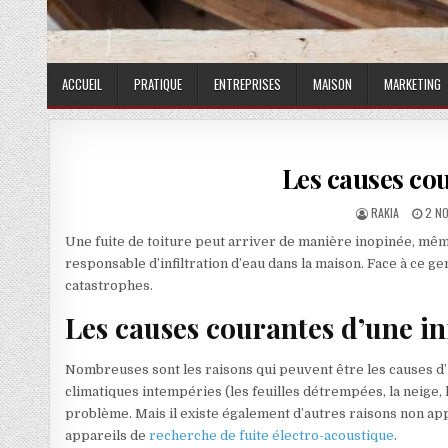
ACCUEIL
PRATIQUE
ENTREPRISES
MAISON
MARKETING
Les causes cou
AUTHOR:
PUBL
RAKIA
2 N
Une fuite de toiture peut arriver de manière inopinée, même
responsable d’infiltration d’eau dans la maison. Face à ce gen
catastrophes.
Les causes courantes d’une inf
Nombreuses sont les raisons qui peuvent être les causes d’une
climatiques intempéries (les feuilles détrempées, la neige, 
problème. Mais il existe également d’autres raisons non a
appareils de
recherche de fuite électro-acoustique
.