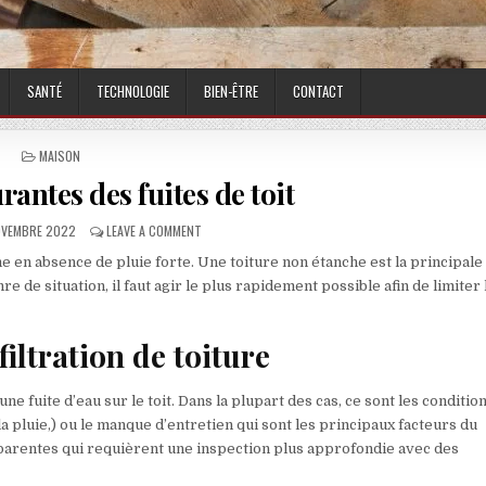
SANTÉ
TECHNOLOGIE
BIEN-ÊTRE
CONTACT
POSTED IN
MAISON
rantes des fuites de toit
ISHED DATE:
ON LES CAUSES COURANTES DES FUITES DE TOIT
OVEMBRE 2022
LEAVE A COMMENT
 en absence de pluie forte. Une toiture non étanche est la principale
re de situation, il faut agir le plus rapidement possible afin de limiter 
iltration de toiture
 fuite d’eau sur le toit. Dans la plupart des cas, ce sont les conditio
la pluie,) ou le manque d’entretien qui sont les principaux facteurs du
pparentes qui requièrent une inspection plus approfondie avec des