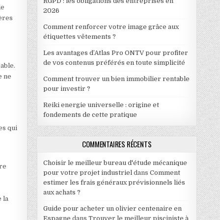
RGPD : les obligations des entreprises en
de
2026
ières
Comment renforcer votre image grâce aux
étiquettes vêtements ?
Les avantages d’Atlas Pro ONTV pour profiter
de vos contenus préférés en toute simplicité
able.
e ne
Comment trouver un bien immobilier rentable
pour investir ?
Reiki energie universelle : origine et
fondements de cette pratique
es qui
COMMENTAIRES RÉCENTS
Choisir le meilleur bureau d'étude mécanique
ure
pour votre projet industriel
dans
Comment
estimer les frais généraux prévisionnels liés
aux achats ?
 la
Guide pour acheter un olivier centenaire en
Espagne
dans
Trouver le meilleur pisciniste à