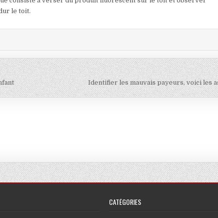
que consiste à verser du produit fluorescent sur le toit et observer
ur le toit.
nfant
Identifier les mauvais payeurs, voici les 
CATÉGORIES