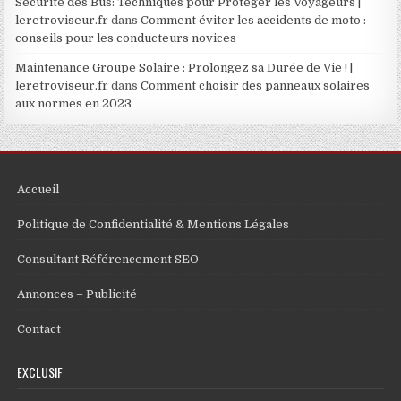
Sécurité des Bus: Techniques pour Protéger les Voyageurs |
leretroviseur.fr
dans
Comment éviter les accidents de moto :
conseils pour les conducteurs novices
Maintenance Groupe Solaire : Prolongez sa Durée de Vie ! |
leretroviseur.fr
dans
Comment choisir des panneaux solaires
aux normes en 2023
Accueil
Politique de Confidentialité & Mentions Légales
Consultant Référencement SEO
Annonces – Publicité
Contact
EXCLUSIF