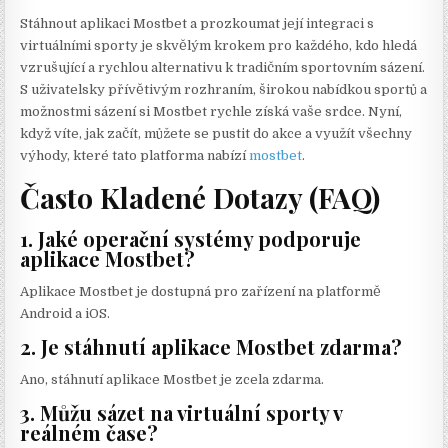
Stáhnout aplikaci Mostbet a prozkoumat její integraci s
virtuálními sporty je skvělým krokem pro každého, kdo hledá
vzrušující a rychlou alternativu k tradičním sportovním sázení.
S uživatelsky přívětivým rozhraním, širokou nabídkou sportů a
možnostmi sázení si Mostbet rychle získá vaše srdce. Nyní,
když víte, jak začít, můžete se pustit do akce a využít všechny
výhody, které tato platforma nabízí
mostbet
.
Často Kladené Dotazy (FAQ)
1. Jaké operační systémy podporuje
aplikace Mostbet?
Aplikace Mostbet je dostupná pro zařízení na platformě
Android a iOS.
2. Je stáhnutí aplikace Mostbet zdarma?
Ano, stáhnutí aplikace Mostbet je zcela zdarma.
3. Můžu sázet na virtuální sporty v
reálném čase?