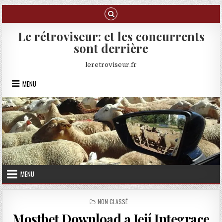
Skip to content
Le rétroviseur: et les concurrents
sont derrière
leretroviseur.fr
MENU
MENU
POSTED IN
NON CLASSÉ
Mostbet Download a Její Integrace