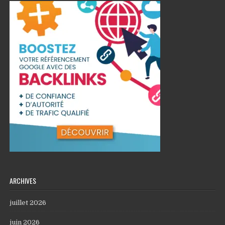
ARCHIVES
juillet 2026
juin 2026