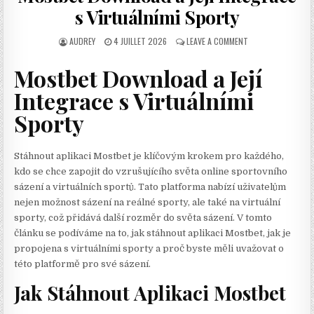
s Virtuálními Sporty
AUTHOR:
PUBLISHED DATE:
ON MOSTBET DOWNL
AUDREY
4 JUILLET 2026
LEAVE A COMMENT
Mostbet Download a Její
Integrace s Virtuálními
Sporty
Stáhnout aplikaci Mostbet je klíčovým krokem pro každého,
kdo se chce zapojit do vzrušujícího světa online sportovního
sázení a virtuálních sportů. Tato platforma nabízí uživatelům
nejen možnost sázení na reálné sporty, ale také na virtuální
sporty, což přidává další rozměr do světa sázení. V tomto
článku se podíváme na to, jak stáhnout aplikaci Mostbet, jak je
propojena s virtuálními sporty a proč byste měli uvažovat o
této platformě pro své sázení.
Jak Stáhnout Aplikaci Mostbet