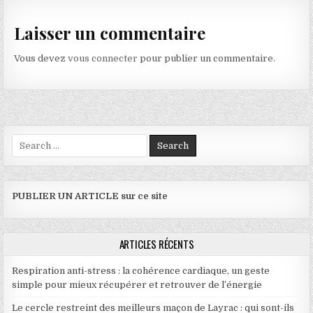
Laisser un commentaire
Vous devez
vous connecter
pour publier un commentaire.
Search for:
PUBLIER UN ARTICLE sur ce site
ARTICLES RÉCENTS
Respiration anti-stress : la cohérence cardiaque, un geste
simple pour mieux récupérer et retrouver de l’énergie
Le cercle restreint des meilleurs maçon de Layrac : qui sont-ils