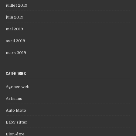
juillet 2019
juin 2019
mai 2019
avril 2019
mars 2019
CATÉGORIES
Agence web
Artisans
Auto Moto
Baby sitter
Bien-être