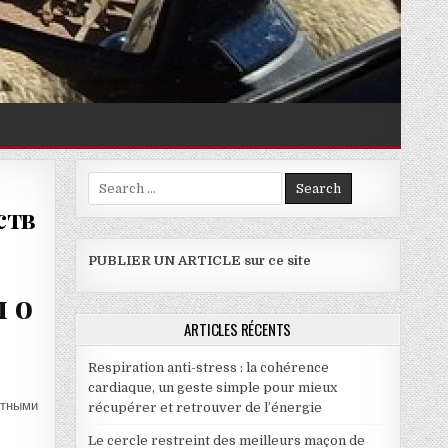
Search for:
ств
ЫЕ ОТЗЫВЫ О ВЫВОДЕ СРЕДСТВ
PUBLIER UN ARTICLE sur ce site
 о
ARTICLES RÉCENTS
Respiration anti-stress : la cohérence
cardiaque, un geste simple pour mieux
стными
récupérer et retrouver de l’énergie
Le cercle restreint des meilleurs maçon de