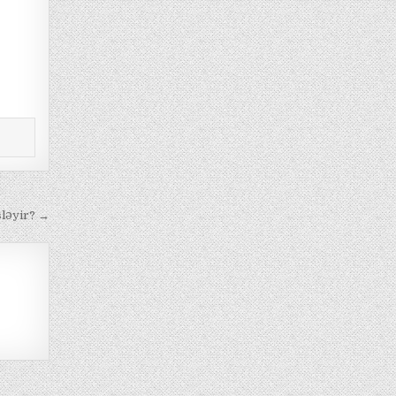
şləyir? →