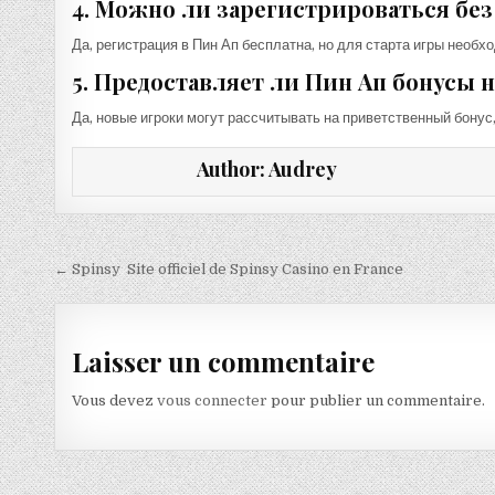
4. Можно ли зарегистрироваться без
Да, регистрация в Пин Ап бесплатна, но для старта игры необх
5. Предоставляет ли Пин Ап бонусы
Да, новые игроки могут рассчитывать на приветственный бону
Author:
Audrey
Navigation de l’article
← Spinsy ️ Site officiel de Spinsy Casino en France
Laisser un commentaire
Vous devez
vous connecter
pour publier un commentaire.