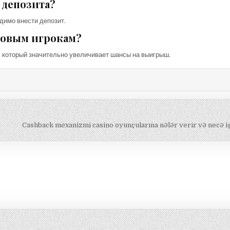
 депозита?
одимо внести депозит.
 новым игрокам?
с, который значительно увеличивает шансы на выигрыш.
Cashback mexanizmi casino oyunçularına nələr verir və necə i