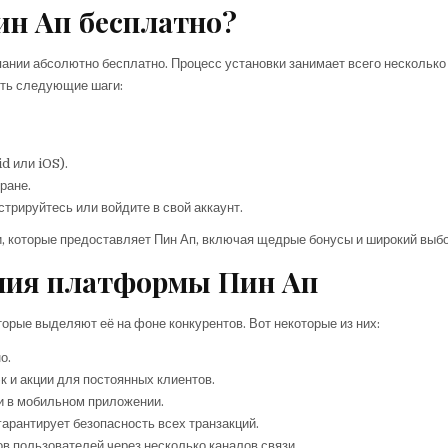
ин Ап бесплатно?
ании абсолютно бесплатно. Процесс установки занимает всего несколько
ить следующие шаги:
d или iOS).
ране.
трируйтесь или войдите в свой аккаунт.
 которые предоставляет Пин Ап, включая щедрые бонусы и широкий выбо
ния платформы Пин Ап
орые выделяют её на фоне конкурентов. Вот некоторые из них:
о.
 и акции для постоянных клиентов.
 и в мобильном приложении.
 гарантирует безопасность всех транзакций.
в пользователей через несколько каналов связи.