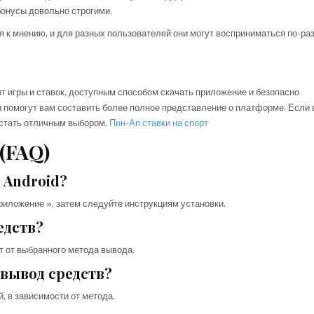
бонусы довольно строгими.
я к мнению, и для разных пользователей они могут восприниматься по-ра
 игры и ставок, доступным способом скачать приложение и безопасно
 помогут вам составить более полное представление о платформе. Если 
т стать отличным выбором.
Пин-Ап ставки на спорт
(FAQ)
 Android?
риложение », затем следуйте инструкциям установки.
едств?
т от выбранного метода вывода.
 вывод средств?
, в зависимости от метода.