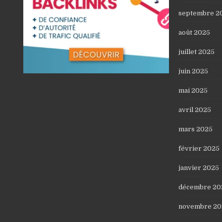
septembre 2
août 2025
juillet 2025
juin 2025
mai 2025
avril 2025
mars 2025
février 2025
janvier 2025
décembre 20
novembre 20