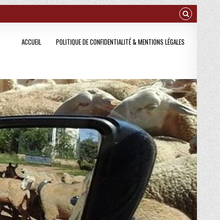
ACCUEIL
POLITIQUE DE CONFIDENTIALITÉ & MENTIONS LÉGALES