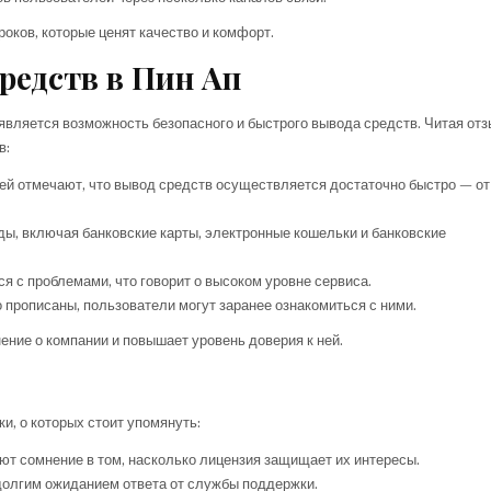
ков, которые ценят качество и комфорт.
редств в Пин Ап
вляется возможность безопасного и быстрого вывода средств. Читая от
в:
й отмечают, что вывод средств осуществляется достаточно быстро — от
, включая банковские карты, электронные кошельки и банковские
я с проблемами, что говорит о высоком уровне сервиса.
 прописаны, пользователи могут заранее ознакомиться с ними.
ение о компании и повышает уровень доверия к ней.
и, о которых стоит упомянуть:
т сомнение в том, насколько лицензия защищает их интересы.
долгим ожиданием ответа от службы поддержки.