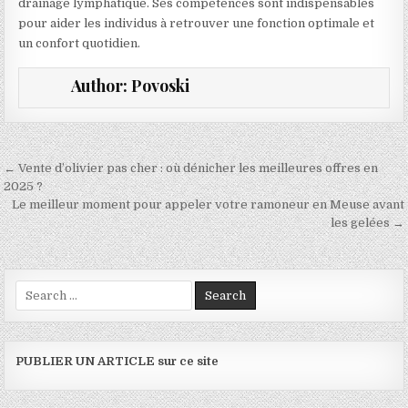
drainage lymphatique. Ses compétences sont indispensables
pour aider les individus à retrouver une fonction optimale et
un confort quotidien.
Author:
Povoski
Navigation de l’article
← Vente d’olivier pas cher : où dénicher les meilleures offres en
2025 ?
Le meilleur moment pour appeler votre ramoneur en Meuse avant
les gelées →
Search for:
PUBLIER UN ARTICLE sur ce site