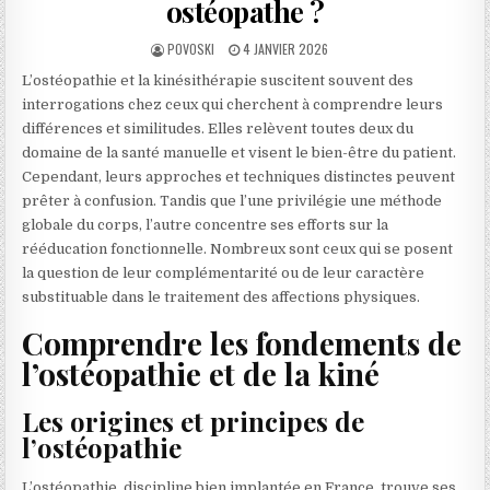
ostéopathe ?
AUTHOR:
PUBLISHED DATE:
POVOSKI
4 JANVIER 2026
L’ostéopathie et la kinésithérapie suscitent souvent des
interrogations chez ceux qui cherchent à comprendre leurs
différences et similitudes. Elles relèvent toutes deux du
domaine de la santé manuelle et visent le bien-être du patient.
Cependant, leurs approches et techniques distinctes peuvent
prêter à confusion. Tandis que l’une privilégie une méthode
globale du corps, l’autre concentre ses efforts sur la
rééducation fonctionnelle. Nombreux sont ceux qui se posent
la question de leur complémentarité ou de leur caractère
substituable dans le traitement des affections physiques.
Comprendre les fondements de
l’ostéopathie et de la kiné
Les origines et principes de
l’ostéopathie
L’ostéopathie, discipline bien implantée en France, trouve ses