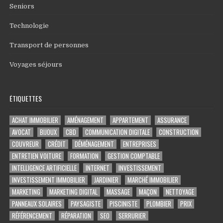
Seniors
Technologie
Transport de personnes
Voyages séjours
ÉTIQUETTES
ACHAT IMMOBILIER
AMÉNAGEMENT
APPARTEMENT
ASSURANCE
AVOCAT
BIJOUX
CBD
COMMUNICATION DIGITALE
CONSTRUCTION
COUVREUR
CRÉDIT
DÉMÉNAGEMENT
ENTREPRISES
ENTRETIEN VOITURE
FORMATION
GESTION COMPTABLE
INTELLIGENCE ARTIFICIELLE
INTERNET
INVESTISSEMENT
INVESTISSEMENT IMMOBILIER
JARDINIER
MARCHÉ IMMOBILIER
MARKETING
MARKETING DIGITAL
MASSAGE
MAÇON
NETTOYAGE
PANNEAUX SOLAIRES
PAYSAGISTE
PISCINISTE
PLOMBIER
PRIX
RÉFÉRENCEMENT
RÉPARATION
SEO
SERRURIER