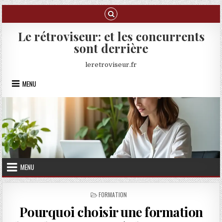
Skip to content
Le rétroviseur: et les concurrents
sont derrière
leretroviseur.fr
MENU
MENU
POSTED IN
FORMATION
Pourquoi choisir une formation