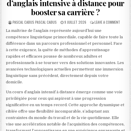
d’anglais intensive à distance pour
booster sa carrière ?
AUTHOR:
PUBLISHED DATE:
ON POU
PASCAL CABUS PASCAL CABUS
9 JUILLET 2026
LEAVE A COMMENT
La maîtrise de l’anglais représente aujourd’hui une
compétence linguistique primordiale, capable de faire toute la
différence dans un parcours professionnel et personnel. Face
à cette exigence, la quête de méthodes d’apprentissage
rapides et efficaces pousse de nombreux adultes et
professionnels à se tourner vers des solutions innovantes. Les
avancées technologiques actuelles permettent une immersion
linguistique sans précédent, directement depuis votre
domicile.
Un cours d’anglais intensif à distance émerge comme une voie
privilégiée pour ceux qui aspirent à une progression
significative en un temps record. Cette approche dynamique et
ciblée offre une flexibilité incomparable, s’adaptant aux
contraintes du monde du travail et de la vie quotidienne. Elle
vise une accélération notable de l’acquisition des compétences,
transformant l’apprentissage en une expérience engageante et