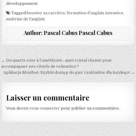
développement.
Tagged
booster sa carrière
,
formation d’anglais intensive
,
maîtrise de l'anglais
Author:
Pascal Cabus Pascal Cabus
Navigation de l’article
← Du quartz rose à l’améthyste : quel cristal choisir pour
accompagner ses rituels de relaxation ?
Aplikacja Mostbet: Szybki dostęp do gier i zakładów dla każdego! →
Laisser un commentaire
Vous devez
vous connecter
pour publier un commentaire.