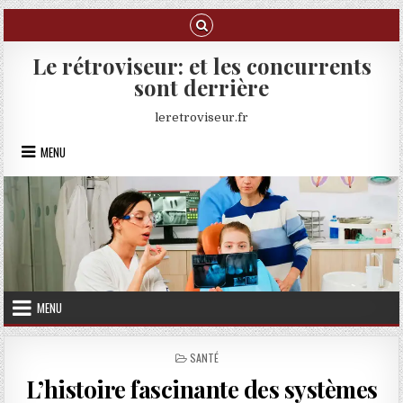
Skip to content
Le rétroviseur: et les concurrents
sont derrière
leretroviseur.fr
MENU
MENU
POSTED IN
SANTÉ
L’histoire fascinante des systèmes