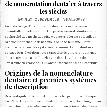
de numérotation dentaire à travers
les siècles
AUTHOR:
PUBLISHED DATE:
ON L’HISTOIRE 
CHARLES
5 DÉCEMBRE 2025
LEAVE A COMMENT
Au fil du temps,
l’identification des dents
est devenue
essentielle en odontologie. Les professionnels dentaires ont
recherché des méthodes efficaces pour décrire et localiser
précisément chaque dent dans la bouche humaine. Cette
histoire détaillée des
systèmes de numérotation dentaire
retrace leur évolution, leurs spécificités et leur importance
dans la pratique actuelle. Plongez dans l’évolution de
l’anatomie dentaire
sous un angle international et historique.
Origines de la nomenclature
dentaire et premiers systèmes
de description
Dès l’Antiquité, le besoin de
décrire chaque dent
s’est imposé.
Au début, les praticiens utilisaient des descriptions longues ou
approximatives basées sur la position ou la forme des dents. À