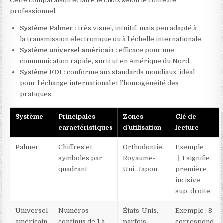
Cette comparaison éclaire le choix selon le contexte
professionnel.
Système Palmer :
très visuel, intuitif, mais peu adapté à
la transmission électronique ou à l’échelle internationale.
Système universel américain :
efficace pour une
communication rapide, surtout en Amérique du Nord.
Système FDI :
conforme aux standards mondiaux, idéal
pour l’échange international et l’homogénéité des
pratiques.
Système
Principales
Zones
Clé de
caractéristiques
d’utilisation
lecture
Palmer
Chiffres et
Orthodontie,
Exemple :
symboles par
Royaume-
⏊1 signifie
quadrant
Uni, Japon
première
incisive
sup. droite
Universel
Numéros
États-Unis,
Exemple : 8
américain
continus de 1 à
parfois
correspond