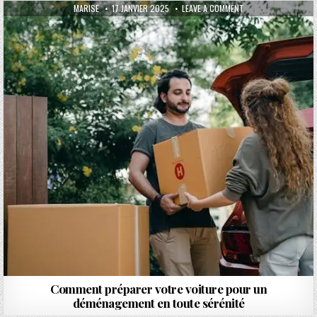
AUTHOR:
PUBLISHED DATE:
ON COMMENT PRÉPAR
MARISE
17 JANVIER 2025
LEAVE A COMMENT
Comment préparer votre voiture pour un
déménagement en toute sérénité