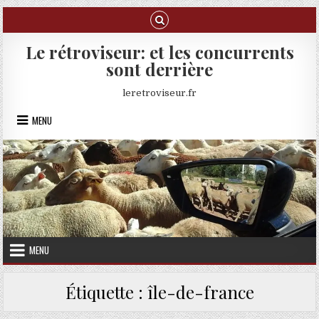
Skip to content
Le rétroviseur: et les concurrents
sont derrière
leretroviseur.fr
MENU
MENU
Étiquette :
île-de-france