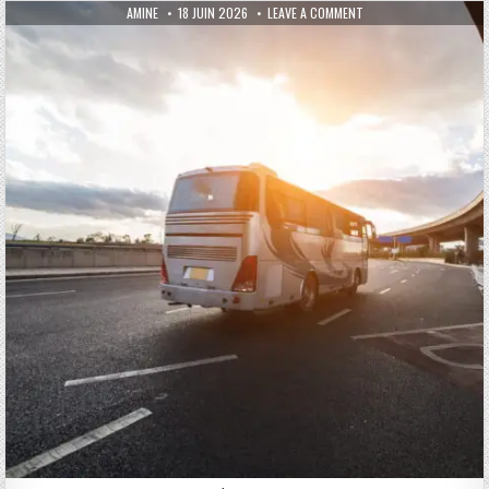
AUTHOR:
PUBLISHED DATE:
ON LOCATION D’AUTOCA
AMINE
18 JUIN 2026
LEAVE A COMMENT