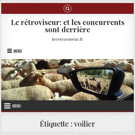
Skip to content
Le rétroviseur: et les concurrents
sont derrière
leretroviseur.fr
MENU
MENU
Étiquette :
voilier