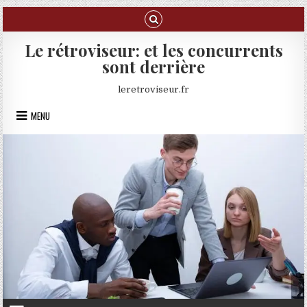
Skip to content
Le rétroviseur: et les concurrents
sont derrière
leretroviseur.fr
MENU