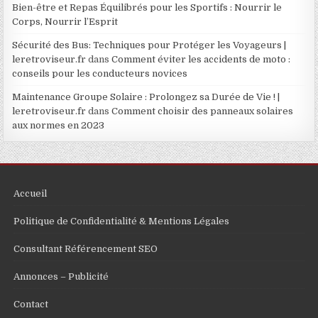
Bien-être et Repas Équilibrés pour les Sportifs : Nourrir le
Corps, Nourrir l’Esprit
Sécurité des Bus: Techniques pour Protéger les Voyageurs |
leretroviseur.fr
dans
Comment éviter les accidents de moto :
conseils pour les conducteurs novices
Maintenance Groupe Solaire : Prolongez sa Durée de Vie ! |
leretroviseur.fr
dans
Comment choisir des panneaux solaires
aux normes en 2023
Accueil
Politique de Confidentialité & Mentions Légales
Consultant Référencement SEO
Annonces – Publicité
Contact