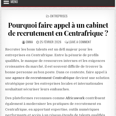
MENU
POSTED IN
ENTREPRISES
Pourquoi faire appel à un cabinet
de recrutement en Centrafrique ?
AUTHOR:
PUBLISHED DATE:
ON POURQUOI FAIR
EMMA
25 FÉVRIER 2026
LEAVE A COMMENT
Recruter les bons talents est un défi majeur pour les
entreprises en Centrafrique. Entre la pénurie de profils
qualifiés, le manque de ressources internes et les exigences
croissantes du marché, il est souvent difficile de trouver la
bonne personne au bon poste. Dans ce contexte, faire appel à
une
agence de recrutement Centrafrique
devient une solution
stratégique pour les entreprises locales et internationales
souhaitant sécuriser leurs embauches.
Des plateformes reconnues comme
Africawork
contribuent
également à moderniser les pratiques de recrutement en
Centrafrique, en apportant expertise, outils numériques
performants et accès à un réseau étendu de talents qualifiés