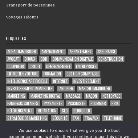
Transport de personnes
Voyages séjours
ÉTIQUETTES
ACHAT IMMOBILIER
AMÉNAGEMENT
APPARTEMENT
ASSURANCE
AVOCAT
BIJOUX
CBD
COMMUNICATION DIGITALE
CONSTRUCTION
COUVREUR
CRÉDIT
DÉMÉNAGEMENT
ENTREPRISES
ENTRETIEN VOITURE
FORMATION
GESTION COMPTABLE
INTELLIGENCE ARTIFICIELLE
INTERNET
INVESTISSEMENT
INVESTISSEMENT IMMOBILIER
JARDINIER
MARCHÉ IMMOBILIER
MARKETING
MARKETING DIGITAL
MASSAGE
MAÇON
NETTOYAGE
PANNEAUX SOLAIRES
PAYSAGISTE
PISCINISTE
PLOMBIER
PRIX
RÉFÉRENCEMENT
RÉPARATION
SEO
SERRURIER
STRATÉGIE DE MARKETING
SÉCURITÉ
TAXI
TRAVAUX
TÉLÉPHONIE
VOYAGE
VOYANCE PAR TÉLÉPHONE
VÉHICULE
ÉLECTRICIEN
We use cookies to ensure that we give you the best
experience on our website. If you continue to use this site we