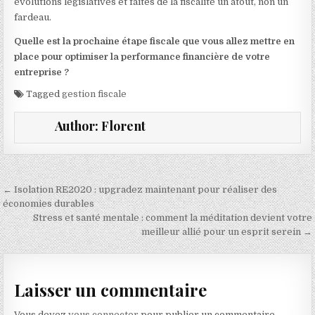
évolutions législatives et faites de la fiscalité un atout, non un
fardeau.
Quelle est la prochaine étape fiscale que vous allez mettre en
place pour optimiser la performance financière de votre
entreprise ?
Tagged
gestion fiscale
Author:
Florent
Navigation de l’article
← Isolation RE2020 : upgradez maintenant pour réaliser des
économies durables
Stress et santé mentale : comment la méditation devient votre
meilleur allié pour un esprit serein →
Laisser un commentaire
Vous devez
vous connecter
pour publier un commentaire.