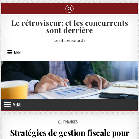
Skip to content
Le rétroviseur: et les concurrents
sont derrière
leretroviseur.fr
MENU
MENU
POSTED IN
FINANCES
Stratégies de gestion fiscale pour