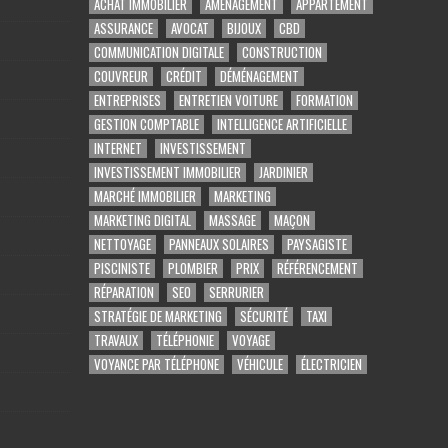
ACHAT IMMOBILIER
AMÉNAGEMENT
APPARTEMENT
ASSURANCE
AVOCAT
BIJOUX
CBD
COMMUNICATION DIGITALE
CONSTRUCTION
COUVREUR
CRÉDIT
DÉMÉNAGEMENT
ENTREPRISES
ENTRETIEN VOITURE
FORMATION
GESTION COMPTABLE
INTELLIGENCE ARTIFICIELLE
INTERNET
INVESTISSEMENT
INVESTISSEMENT IMMOBILIER
JARDINIER
MARCHÉ IMMOBILIER
MARKETING
MARKETING DIGITAL
MASSAGE
MAÇON
NETTOYAGE
PANNEAUX SOLAIRES
PAYSAGISTE
PISCINISTE
PLOMBIER
PRIX
RÉFÉRENCEMENT
RÉPARATION
SEO
SERRURIER
STRATÉGIE DE MARKETING
SÉCURITÉ
TAXI
TRAVAUX
TÉLÉPHONIE
VOYAGE
VOYANCE PAR TÉLÉPHONE
VÉHICULE
ÉLECTRICIEN