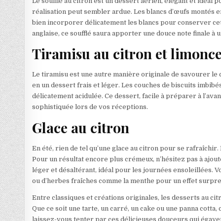
Le soufflé au citron est un dessert aérien, élégant et idéal 
réalisation peut sembler ardue. Les blancs d’œufs montés e
bien incorporer délicatement les blancs pour conserver c
anglaise, ce soufflé saura apporter une douce note finale à 
Tiramisu au citron et limonce
Le tiramisu est une autre manière originale de savourer le 
en un dessert frais et léger. Les couches de biscuits imbi
délicatement acidulée. Ce dessert, facile à préparer à l’av
sophistiquée lors de vos réceptions.
Glace au citron
En été, rien de tel qu’une glace au citron pour se rafraîchir. 
Pour un résultat encore plus crémeux, n’hésitez pas à ajoute
léger et désaltérant, idéal pour les journées ensoleillées
ou d’herbes fraîches comme la menthe pour un effet surpre
Entre classiques et créations originales, les desserts au cit
Que ce soit une tarte, un carré, un cake ou une panna cotta,
laissez-vous tenter par ces délicieuses douceurs qui égayer