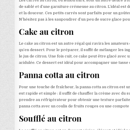
Les carrés au citron, ou lemon bars, sont un autre délice à 
de sablé et d’une garniture crémeuse au citron. L’idéal est d
et la douceur. Ces petits carrés sont parfaits pour un goûte
N’hésitez pas à les saupoudrer d’un peu de sucre glace pou
Cake au citron
Le cake au citron est un autre régal qui ravira les amateurs
qu’en dessert. Pour le préparer, il suffit de mélanger les in
le jus de citron. Une fois cuit, ce cake peut être glacé ave
acidulée. Ce dessert est idéal pour accompagner une tasse 
Panna cotta au citron
Pour une touche de fraîcheur, la panna cotta au citron est 
est rapide et simple : il suffit de chauffer la crème avec du su
prendre au réfrigérateur pour obtenir une texture parfait
panna cotta avec un coulis de fruits rouges ou une compote d
Soufflé au citron