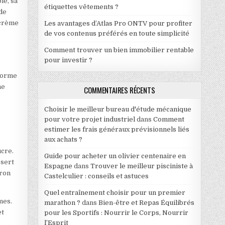
le, sa
étiquettes vêtements ?
de
 crème
Les avantages d’Atlas Pro ONTV pour profiter
de vos contenus préférés en toute simplicité
Comment trouver un bien immobilier rentable
pour investir ?
sforme
ne
COMMENTAIRES RÉCENTS
Choisir le meilleur bureau d'étude mécanique
pour votre projet industriel
dans
Comment
estimer les frais généraux prévisionnels liés
aux achats ?
ucre.
Guide pour acheter un olivier centenaire en
ssert
Espagne
dans
Trouver le meilleur pisciniste à
tron
Castelculier : conseils et astuces
Quel entraînement choisir pour un premier
mes.
marathon ?
dans
Bien-être et Repas Équilibrés
et
pour les Sportifs : Nourrir le Corps, Nourrir
l’Esprit