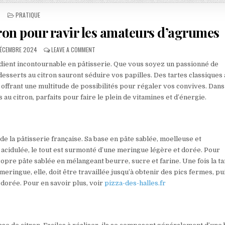
POSTED IN
PRATIQUE
tron pour ravir les amateurs d’agrumes
LISHED DATE:
ON LES MEILLEURS DESSERTS AU CITRON POUR RAV
DÉCEMBRE 2024
LEAVE A COMMENT
grédient incontournable en pâtisserie. Que vous soyez un passionné de
esserts au citron sauront séduire vos papilles. Des tartes classiques
offrant une multitude de possibilités pour régaler vos convives. Dans
au citron, parfaits pour faire le plein de vitamines et d’énergie.
de la pâtisserie française. Sa base en pâte sablée, moelleuse et
t acidulée, le tout est surmonté d’une meringue légère et dorée. Pour
ropre pâte sablée en mélangeant beurre, sucre et farine. Une fois la ta
a meringue, elle, doit être travaillée jusqu’à obtenir des pics fermes, pu
 dorée. Pour en savoir plus, voir
pizza-des-halles.fr