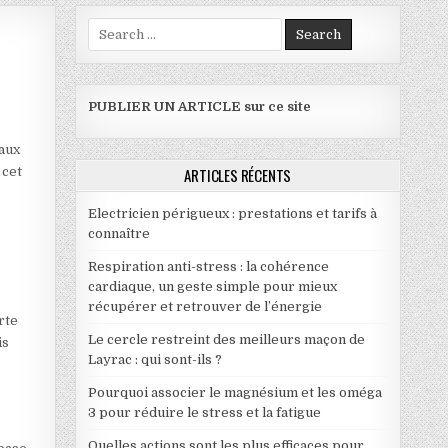
Search for:
IR LES AMATEURS D’AGRUMES
PUBLIER UN ARTICLE sur ce site
 aux
 cet
ARTICLES RÉCENTS
Electricien périgueux : prestations et tarifs à
connaître
Respiration anti-stress : la cohérence
cardiaque, un geste simple pour mieux
récupérer et retrouver de l’énergie
rte
Le cercle restreint des meilleurs maçon de
is
Layrac : qui sont-ils ?
Pourquoi associer le magnésium et les oméga
3 pour réduire le stress et la fatigue
Quelles actions sont les plus efficaces pour