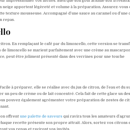
pour impressionner vos invités. Bien que son goût acidulé soit irrésistib
n neige apportent légèreté et volume à la préparation. Assurez-vous 
ette texture mousseuse. Accompagné d’une sauce au caramel ou d’une
un repas.
llo
citron. En remplaçant le café par du limoncello, cette version se tran
bés de limoncello se marient parfaitement avec une crème au mascarpo
ance, peut être joliment présenté dans des verrines pour une touche
Facile à préparer, elle se réalise avec du jus de citron, de l’eau et du s
r un peu de crème ou de lait concentré. Cela fait de cette glace un de
. Vous pouvez également agrémenter votre préparation de zestes de ci
nant.
ron offrent
une palette de saveurs
qui ravira tous les amateurs d’agru
 chaque recette présente son propre attrait. Alors, sortez vos citrons 
ont vos repas et raviront vos invités.