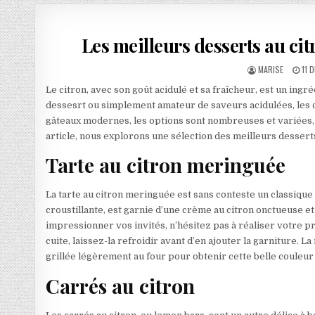
Les meilleurs desserts au ci
AUTHOR:
PUB
MARISE
11 
Le citron, avec son goût acidulé et sa fraîcheur, est un in
dessesrt ou simplement amateur de saveurs acidulées, les d
gâteaux modernes, les options sont nombreuses et variées, 
article, nous explorons une sélection des meilleurs desserts 
Tarte au citron meringuée
La tarte au citron meringuée est sans conteste un classique 
croustillante, est garnie d’une crème au citron onctueuse e
impressionner vos invités, n’hésitez pas à réaliser votre p
cuite, laissez-la refroidir avant d’en ajouter la garniture. L
grillée légèrement au four pour obtenir cette belle couleur
Carrés au citron