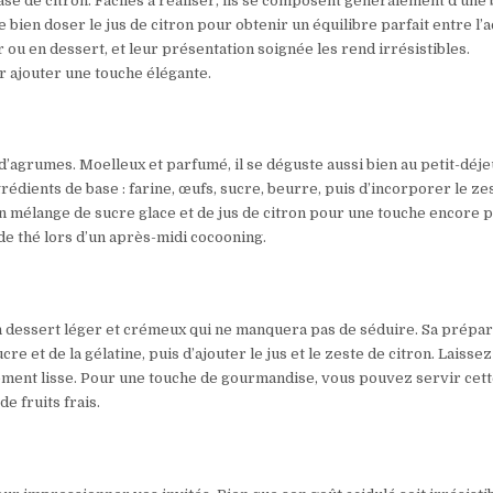
base de citron. Faciles à réaliser, ils se composent généralement d’une
e bien doser le jus de citron pour obtenir un équilibre parfait entre l’a
r ou en dessert, et leur présentation soignée les rend irrésistibles.
r ajouter une touche élégante.
 d’agrumes. Moelleux et parfumé, il se déguste aussi bien au petit-déj
grédients de base : farine, œufs, sucre, beurre, puis d’incorporer le ze
c un mélange de sucre glace et de jus de citron pour une touche encore 
de thé lors d’un après-midi cocooning.
un dessert léger et crémeux qui ne manquera pas de séduire. Sa prépar
cre et de la gélatine, puis d’ajouter le jus et le zeste de citron. Laissez
ement lisse. Pour une touche de gourmandise, vous pouvez servir cet
e fruits frais.