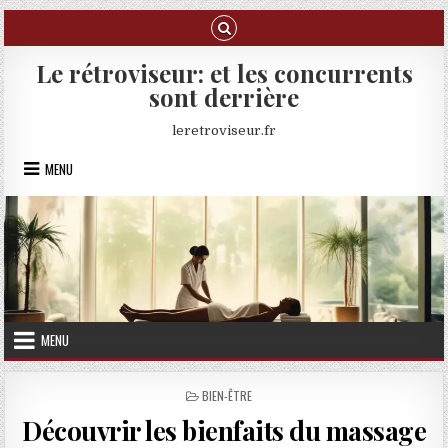
Skip to content
Le rétroviseur: et les concurrents
sont derrière
leretroviseur.fr
MENU
MENU
POSTED IN
BIEN-ÊTRE
Découvrir les bienfaits du massage