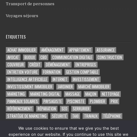
Transport de personnes
Voyages séjours
ÉTIQUETTES
ACHAT IMMOBILIER
AMÉNAGEMENT
APPARTEMENT
ASSURANCE
AVOCAT
BIJOUX
CBD
COMMUNICATION DIGITALE
CONSTRUCTION
COUVREUR
CRÉDIT
DÉMÉNAGEMENT
ENTREPRISES
ENTRETIEN VOITURE
FORMATION
GESTION COMPTABLE
INTELLIGENCE ARTIFICIELLE
INTERNET
INVESTISSEMENT
INVESTISSEMENT IMMOBILIER
JARDINIER
MARCHÉ IMMOBILIER
MARKETING
MARKETING DIGITAL
MASSAGE
MAÇON
NETTOYAGE
PANNEAUX SOLAIRES
PAYSAGISTE
PISCINISTE
PLOMBIER
PRIX
RÉFÉRENCEMENT
RÉPARATION
SEO
SERRURIER
STRATÉGIE DE MARKETING
SÉCURITÉ
TAXI
TRAVAUX
TÉLÉPHONIE
VOYAGE
VOYANCE PAR TÉLÉPHONE
VÉHICULE
ÉLECTRICIEN
We use cookies to ensure that we give you the best
experience on our website. If you continue to use this site we