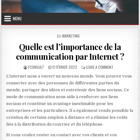
MENU
POSTED IN
MARKETING
Quelle est l’importance de la
communication par Internet ?
AUTHOR:
PUBLISHED DATE:
ON QUELLE EST L
FCONSULT
11 FÉVRIER 2022
LEAVE A COMMENT
L’Internet nous a ouvert un nouveau monde. Vous pouvez vous
connecter avec des personnes de différentes parties du
monde, partager des idées et entretenir des liens sociaux. Ce
mode de communication nous aide à renforcer nos liens
sociaux et constitue un avantage inestimable pour les
entreprises et les particuliers. Il a également rendu possible la
création de certains emplois à distance et a éliminé les coûts
liés à la distribution du courrier et du téléphone.
Si vous voulez rester en contact avec vos clients et vos