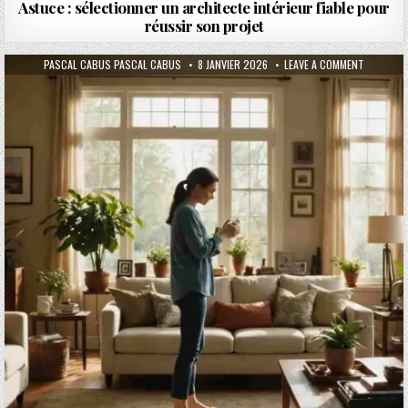
Astuce : sélectionner un architecte intérieur fiable pour
réussir son projet
AUTHOR:
PUBLISHED DATE:
ON 3 AST
PASCAL CABUS PASCAL CABUS
8 JANVIER 2026
LEAVE A COMMENT