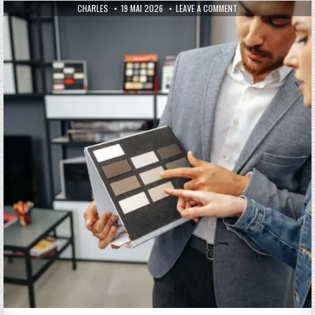
AUTHOR:
PUBLISHED DATE:
ON ASTUCE : SÉLECTI
CHARLES
19 MAI 2026
LEAVE A COMMENT