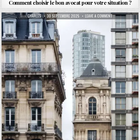
Comment choisir le bon avocat pour votre situation ?
AUTHOR:
PUBLISHED DATE:
ON ASTUCES PRAT
CHARLES
30 SEPTEMBRE 2025
LEAVE A COMMENT