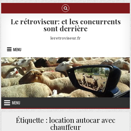
Skip to content
Le rétroviseur: et les concurrents
sont derrière
leretroviseur.fr
MENU
MENU
Étiquette :
location autocar avec
chauffeur