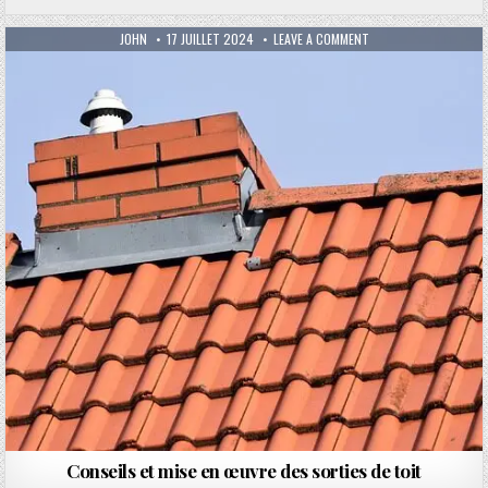
AUTHOR:
PUBLISHED DATE:
ON CONSEILS ET MISE
JOHN
17 JUILLET 2024
LEAVE A COMMENT
Conseils et mise en œuvre des sorties de toit