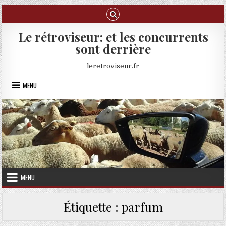
Skip to content
Le rétroviseur: et les concurrents
sont derrière
leretroviseur.fr
MENU
MENU
Étiquette :
parfum