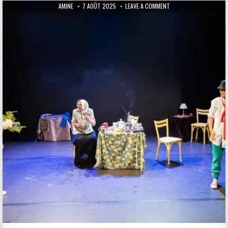
AUTHOR:
PUBLISHED DATE:
ON MEILLEUR COURS DE
AMINE
7 AOÛT 2025
LEAVE A COMMENT