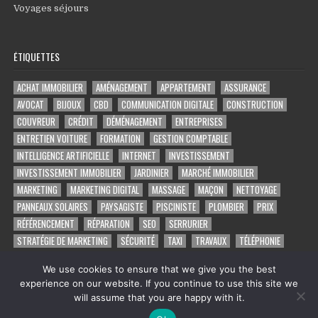
Voyages séjours
ÉTIQUETTES
ACHAT IMMOBILIER
AMÉNAGEMENT
APPARTEMENT
ASSURANCE
AVOCAT
BIJOUX
CBD
COMMUNICATION DIGITALE
CONSTRUCTION
COUVREUR
CRÉDIT
DÉMÉNAGEMENT
ENTREPRISES
ENTRETIEN VOITURE
FORMATION
GESTION COMPTABLE
INTELLIGENCE ARTIFICIELLE
INTERNET
INVESTISSEMENT
INVESTISSEMENT IMMOBILIER
JARDINIER
MARCHÉ IMMOBILIER
MARKETING
MARKETING DIGITAL
MASSAGE
MAÇON
NETTOYAGE
PANNEAUX SOLAIRES
PAYSAGISTE
PISCINISTE
PLOMBIER
PRIX
RÉFÉRENCEMENT
RÉPARATION
SEO
SERRURIER
STRATÉGIE DE MARKETING
SÉCURITÉ
TAXI
TRAVAUX
TÉLÉPHONIE
VOYAGE
VOYANCE PAR TÉLÉPHONE
VÉHICULE
ÉLECTRICIEN
We use cookies to ensure that we give you the best
experience on our website. If you continue to use this site we
will assume that you are happy with it.
Copyright © 2026 Le rétroviseur: et les concurrents sont derrière