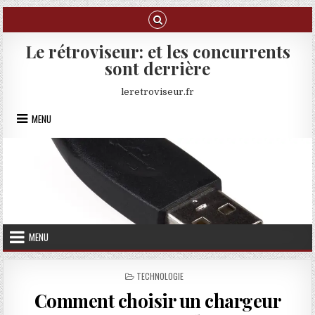
Skip to content
Le rétroviseur: et les concurrents
sont derrière
leretroviseur.fr
MENU
MENU
POSTED IN
TECHNOLOGIE
Comment choisir un chargeur