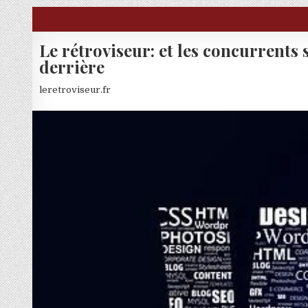
Skip to content
Le rétroviseur: et les concurrents 
derrière
leretroviseur.fr