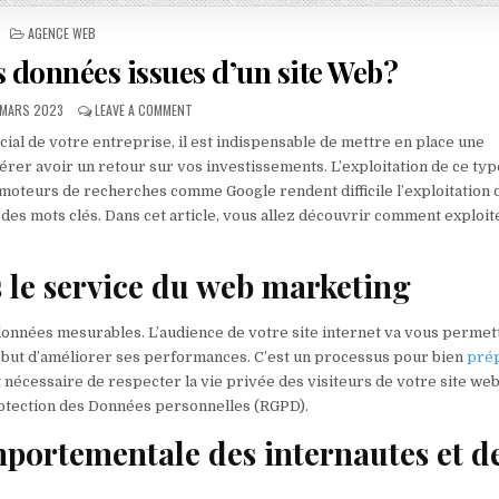
POSTED IN
AGENCE WEB
 données issues d’un site Web ?
BLISHED DATE:
ON COMMENT EXPLOITER LES DONNÉES ISSUES D’UN SIT
 MARS 2023
LEAVE A COMMENT
ial de votre entreprise, il est indispensable de mettre en place une
rer avoir un retour sur vos investissements. L’exploitation de ce typ
moteurs de recherches comme Google rendent difficile l’exploitation 
des mots clés. Dans cet article, vous allez découvrir comment exploit
 le service du web marketing
s données mesurables. L’audience de votre site internet va vous permet
le but d’améliorer ses performances. C’est un processus pour bien
pré
t nécessaire de respecter la vie privée des visiteurs de votre site we
otection des Données personnelles (RGPD).
mportementale des internautes et d