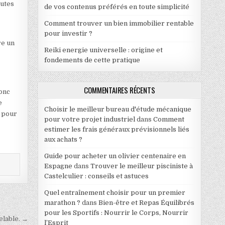
autes
de vos contenus préférés en toute simplicité
Comment trouver un bien immobilier rentable
pour investir ?
re un
Reiki energie universelle : origine et
fondements de cette pratique
COMMENTAIRES RÉCENTS
donc
e
Choisir le meilleur bureau d'étude mécanique
r pour
pour votre projet industriel
dans
Comment
estimer les frais généraux prévisionnels liés
aux achats ?
Guide pour acheter un olivier centenaire en
Espagne
dans
Trouver le meilleur pisciniste à
Castelculier : conseils et astuces
Quel entraînement choisir pour un premier
marathon ?
dans
Bien-être et Repas Équilibrés
pour les Sportifs : Nourrir le Corps, Nourrir
elable. →
l’Esprit