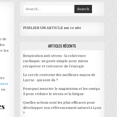
Search for:
E WEB ?
PUBLIER UN ARTICLE sur ce site
e de
des
ARTICLES RÉCENTS
er les
Respiration anti-stress : la cohérence
cardiaque, un geste simple pour mieux
récupérer et retrouver de l’énergie
Le cercle restreint des meilleurs maçon de
tre
Layrac : qui sont-ils ?
parer
Pourquoi associer le magnésium et les oméga
b en
3 pour réduire le stress et la fatigue
Quelles actions sont les plus efficaces pour
es
développer son référencement naturel à Lyon
?