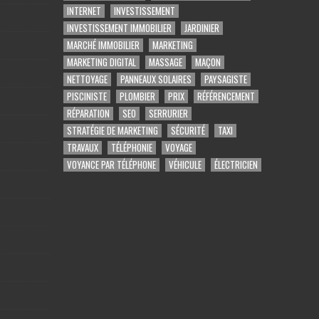
INTERNET
INVESTISSEMENT
INVESTISSEMENT IMMOBILIER
JARDINIER
MARCHÉ IMMOBILIER
MARKETING
MARKETING DIGITAL
MASSAGE
MAÇON
NETTOYAGE
PANNEAUX SOLAIRES
PAYSAGISTE
PISCINISTE
PLOMBIER
PRIX
RÉFÉRENCEMENT
RÉPARATION
SEO
SERRURIER
STRATÉGIE DE MARKETING
SÉCURITÉ
TAXI
TRAVAUX
TÉLÉPHONIE
VOYAGE
VOYANCE PAR TÉLÉPHONE
VÉHICULE
ÉLECTRICIEN