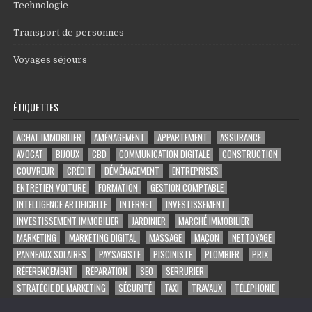
Technologie
Transport de personnes
Voyages séjours
ÉTIQUETTES
ACHAT IMMOBILIER
AMÉNAGEMENT
APPARTEMENT
ASSURANCE
AVOCAT
BIJOUX
CBD
COMMUNICATION DIGITALE
CONSTRUCTION
COUVREUR
CRÉDIT
DÉMÉNAGEMENT
ENTREPRISES
ENTRETIEN VOITURE
FORMATION
GESTION COMPTABLE
INTELLIGENCE ARTIFICIELLE
INTERNET
INVESTISSEMENT
INVESTISSEMENT IMMOBILIER
JARDINIER
MARCHÉ IMMOBILIER
MARKETING
MARKETING DIGITAL
MASSAGE
MAÇON
NETTOYAGE
PANNEAUX SOLAIRES
PAYSAGISTE
PISCINISTE
PLOMBIER
PRIX
RÉFÉRENCEMENT
RÉPARATION
SEO
SERRURIER
STRATÉGIE DE MARKETING
SÉCURITÉ
TAXI
TRAVAUX
TÉLÉPHONIE
VOYAGE
VOYANCE PAR TÉLÉPHONE
VÉHICULE
ÉLECTRICIEN