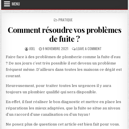
MENU
POSTED IN
PRATIQUE
Comment résoudre vos problèmes
de fuite ?
AUTHOR:
PUBLISHED DATE:
ON COMMENT RÉSOU
JOEL
9 NOVEMBRE 2021
LEAVE A COMMENT
Faire face à des problèmes de plomberie comme la fuite d’eau
? De nos jours c’est très possible il est devenu un problème
fréquent même. D’ailleurs dans toutes les maisons ce dégât est
courant.
Heureusement, pour traiter toutes les urgences il y aura
toujours un plombier qualifié qui sera disponible.
En effet, il faut réaliser le bon diagnostic et mettre en place les
réparations les mieux adaptées, que la fuite se situe au niveau
d’un raccord d’une canalisation ou d’un tuyau !
Ne posez plus de questions cet article est bien fait pour vous.