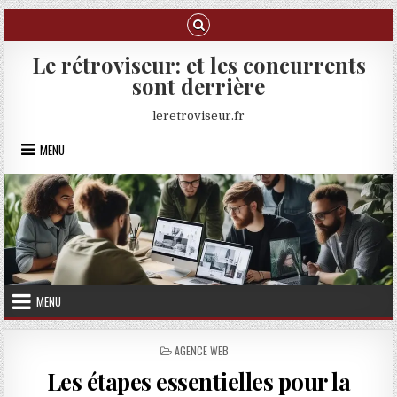
Skip to content
Le rétroviseur: et les concurrents
sont derrière
leretroviseur.fr
MENU
MENU
POSTED IN
AGENCE WEB
Les étapes essentielles pour la