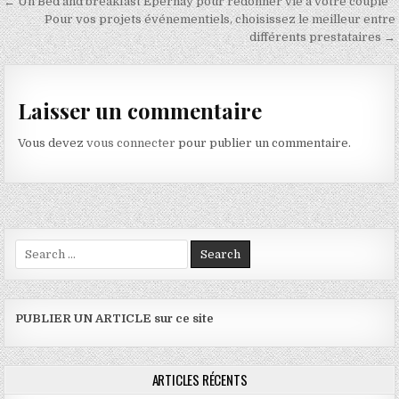
Navigation de l’article
← Un Bed and breakfast Epernay pour redonner vie à votre couple
Pour vos projets événementiels, choisissez le meilleur entre
différents prestataires →
Laisser un commentaire
Vous devez
vous connecter
pour publier un commentaire.
Search for:
PUBLIER UN ARTICLE sur ce site
ARTICLES RÉCENTS