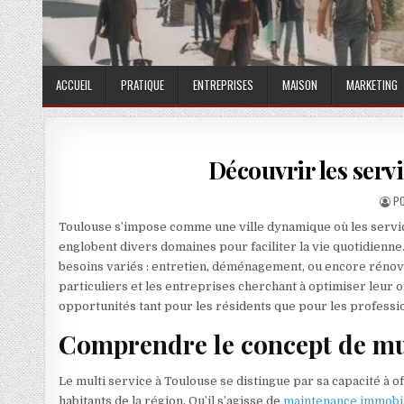
ACCUEIL
PRATIQUE
ENTREPRISES
MAISON
MARKETING
Découvrir les serv
AU
P
Toulouse s’impose comme une ville dynamique où les servic
englobent divers domaines pour faciliter la vie quotidienn
besoins variés : entretien, déménagement, ou encore rénovat
particuliers et les entreprises cherchant à optimiser leur o
opportunités tant pour les résidents que pour les professi
Comprendre le concept de mul
Le multi service à Toulouse se distingue par sa capacité à 
habitants de la région. Qu’il s’agisse de
maintenance immobil