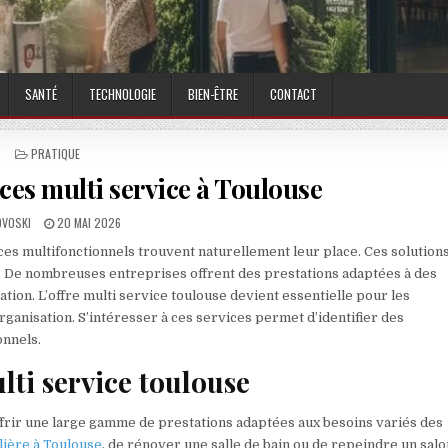
SANTÉ
TECHNOLOGIE
BIEN-ÊTRE
CONTACT
POSTED IN
PRATIQUE
ices multi service à Toulouse
THOR:
PUBLISHED DATE:
OVOSKI
20 MAI 2026
es multifonctionnels trouvent naturellement leur place. Ces solution
e. De nombreuses entreprises offrent des prestations adaptées à des
ion. L’offre multi service toulouse devient essentielle pour les
rganisation. S’intéresser à ces services permet d’identifier des
onnels.
ti service toulouse
offrir une large gamme de prestations adaptées aux besoins variés des
ière à Toulouse
, de rénover une salle de bain ou de repeindre un salon