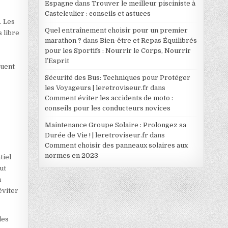
Espagne
dans
Trouver le meilleur pisciniste à
Castelculier : conseils et astuces
. Les
Quel entraînement choisir pour un premier
s libre
marathon ?
dans
Bien-être et Repas Équilibrés
s
pour les Sportifs : Nourrir le Corps, Nourrir
l’Esprit
buent
Sécurité des Bus: Techniques pour Protéger
les Voyageurs | leretroviseur.fr
dans
Comment éviter les accidents de moto :
conseils pour les conducteurs novices
?
Maintenance Groupe Solaire : Prolongez sa
Durée de Vie ! | leretroviseur.fr
dans
Comment choisir des panneaux solaires aux
normes en 2023
tiel
ut
n
éviter
les