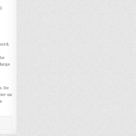
l.
bord,
Au-
 large
s. De
gier un
ve