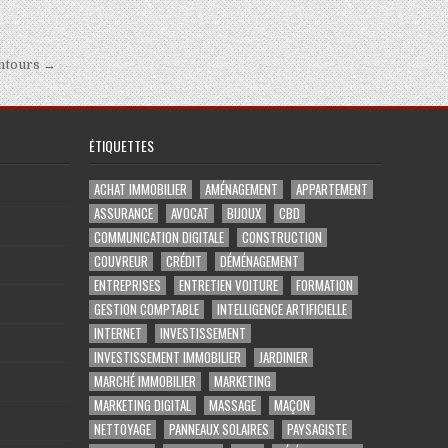
entours →
ÉTIQUETTES
ACHAT IMMOBILIER
AMÉNAGEMENT
APPARTEMENT
ASSURANCE
AVOCAT
BIJOUX
CBD
COMMUNICATION DIGITALE
CONSTRUCTION
COUVREUR
CRÉDIT
DÉMÉNAGEMENT
ENTREPRISES
ENTRETIEN VOITURE
FORMATION
GESTION COMPTABLE
INTELLIGENCE ARTIFICIELLE
INTERNET
INVESTISSEMENT
INVESTISSEMENT IMMOBILIER
JARDINIER
MARCHÉ IMMOBILIER
MARKETING
MARKETING DIGITAL
MASSAGE
MAÇON
NETTOYAGE
PANNEAUX SOLAIRES
PAYSAGISTE