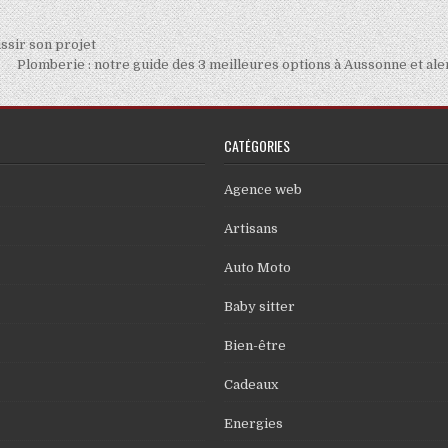
ussir son projet
Plomberie : notre guide des 3 meilleures options à Aussonne et al
CATÉGORIES
Agence web
Artisans
Auto Moto
Baby sitter
Bien-être
Cadeaux
Energies