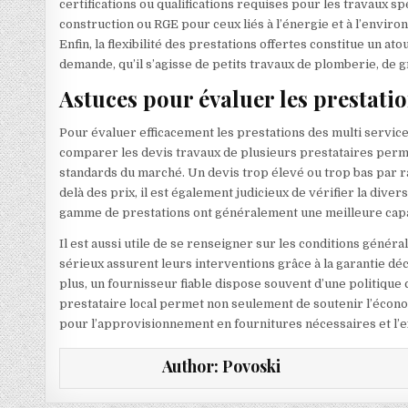
certifications ou qualifications requises pour les travaux s
construction ou RGE pour ceux liés à l’énergie et à l’enviro
Enfin, la flexibilité des prestations offertes constitue un a
demande, qu’il s’agisse de petits travaux de plomberie, de 
Astuces pour évaluer les prestati
Pour évaluer efficacement les prestations des multi services
comparer les devis travaux de plusieurs prestataires perme
standards du marché. Un devis trop élevé ou trop bas par 
delà des prix, il est également judicieux de vérifier la div
gamme de prestations ont généralement une meilleure capaci
Il est aussi utile de se renseigner sur les conditions génér
sérieux assurent leurs interventions grâce à la garantie dé
plus, un fournisseur fiable dispose souvent d’une politique 
prestataire local permet non seulement de soutenir l’économ
pour l’approvisionnement en fournitures nécessaires et l’e
Author:
Povoski