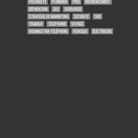
PISCINISTE
PLOMBIER
PRIX
RÉFÉRENCEMENT
RÉPARATION
SEO
SERRURIER
STRATÉGIE DE MARKETING
SÉCURITÉ
TAXI
TRAVAUX
TÉLÉPHONIE
VOYAGE
VOYANCE PAR TÉLÉPHONE
VÉHICULE
ÉLECTRICIEN