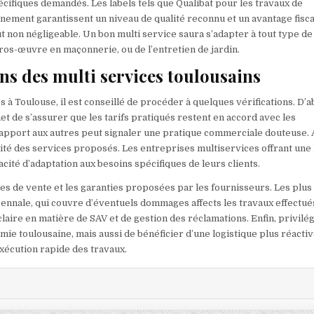
pécifiques demandés. Les labels tels que Qualibat pour les travaux de
nnement garantissent un niveau de qualité reconnu et un avantage fisca
tout non négligeable. Un bon multi service saura s’adapter à tout type de
gros-œuvre en maçonnerie, ou de l’entretien de jardin.
ons des multi services toulousains
 à Toulouse, il est conseillé de procéder à quelques vérifications. D’a
t de s’assurer que les tarifs pratiqués restent en accord avec les
rapport aux autres peut signaler une pratique commerciale douteuse. 
ersité des services proposés. Les entreprises multiservices offrant une
té d’adaptation aux besoins spécifiques de leurs clients.
ales de vente et les garanties proposées par les fournisseurs. Les plus
cennale, qui couvre d’éventuels dommages affects les travaux effectué
claire en matière de SAV et de gestion des réclamations. Enfin, privilé
ie toulousaine, mais aussi de bénéficier d’une logistique plus réacti
xécution rapide des travaux.