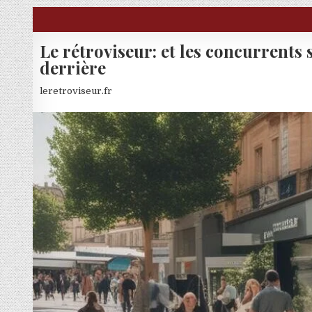
Skip to content
Le rétroviseur: et les concurrents 
derrière
leretroviseur.fr