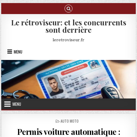
Skip to content
Le rétroviseur: et les concurrents
sont derrière
leretroviseur.fr
MENU
MENU
POSTED IN
AUTO MOTO
Permis voiture automatique :