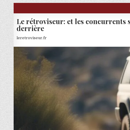
Skip to content
Le rétroviseur: et les concurrents 
derrière
leretroviseur.fr