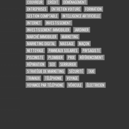
COUVREUR
CRÉDIT
DÉMÉNAGEMENT
ENTREPRISES
ENTRETIEN VOITURE
FORMATION
GESTION COMPTABLE
INTELLIGENCE ARTIFICIELLE
INTERNET
INVESTISSEMENT
INVESTISSEMENT IMMOBILIER
JARDINIER
MARCHÉ IMMOBILIER
MARKETING
MARKETING DIGITAL
MASSAGE
MAÇON
NETTOYAGE
PANNEAUX SOLAIRES
PAYSAGISTE
PISCINISTE
PLOMBIER
PRIX
RÉFÉRENCEMENT
RÉPARATION
SEO
SERRURIER
STRATÉGIE DE MARKETING
SÉCURITÉ
TAXI
TRAVAUX
TÉLÉPHONIE
VOYAGE
VOYANCE PAR TÉLÉPHONE
VÉHICULE
ÉLECTRICIEN