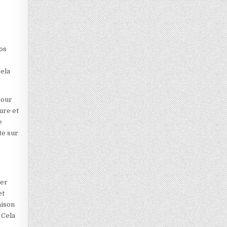
os
Cela
pour
ure et
e
te sur
ner
et
aison
 Cela