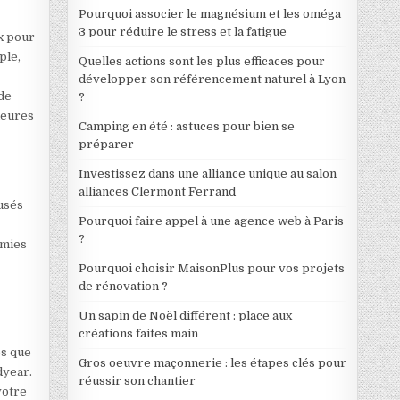
Pourquoi associer le magnésium et les oméga
3 pour réduire le stress et la fatigue
x pour
ple,
Quelles actions sont les plus efficaces pour
développer son référencement naturel à Lyon
de
?
leures
Camping en été : astuces pour bien se
préparer
Investissez dans une alliance unique au salon
alliances Clermont Ferrand
usés
Pourquoi faire appel à une agence web à Paris
?
omies
Pourquoi choisir MaisonPlus pour vos projets
de rénovation ?
Un sapin de Noël différent : place aux
créations faites main
es que
Gros oeuvre maçonnerie : les étapes clés pour
dyear.
réussir son chantier
votre