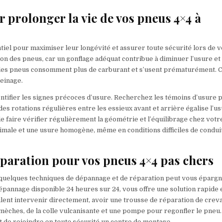
 prolonger la vie de vos pneus 4×4 à
iel pour maximiser leur longévité et assurer toute sécurité lors de v
sion des pneus, car un gonflage adéquat contribue à diminuer l’usure et
s, les pneus consomment plus de carburant et s’usent prématurément. 
reinage.
ntifier les signes précoces d’usure. Recherchez les témoins d’usure 
es rotations régulières entre les essieux avant et arrière égalise l’us
 faire vérifier régulièrement la géométrie et l’équilibrage chez votr
timale et une usure homogène, même en conditions difficiles de condui
paration pour vos pneus 4×4 pas chers
 quelques techniques de dépannage et de réparation peut vous éparg
épannage disponible 24 heures sur 24, vous offre une solution rapide 
eulent intervenir directement, avoir une trousse de réparation de crev
mèches, de la colle vulcanisante et une pompe pour regonfler le pneu.
de rejoindre en toute sécurité un centre de montage.