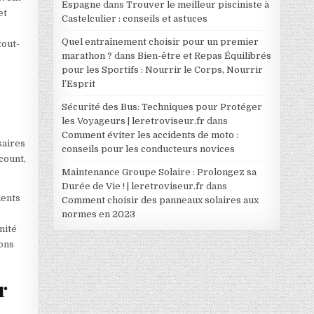
Espagne
dans
Trouver le meilleur pisciniste à
et
Castelculier : conseils et astuces
Quel entraînement choisir pour un premier
tout-
marathon ?
dans
Bien-être et Repas Équilibrés
pour les Sportifs : Nourrir le Corps, Nourrir
l’Esprit
Sécurité des Bus: Techniques pour Protéger
les Voyageurs | leretroviseur.fr
dans
Comment éviter les accidents de moto :
saires
conseils pour les conducteurs novices
scount,
Maintenance Groupe Solaire : Prolongez sa
Durée de Vie ! | leretroviseur.fr
dans
ients
Comment choisir des panneaux solaires aux
normes en 2023
mité
ions
r