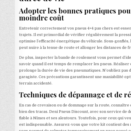
Adopter les bonnes pratiques pour
moindre coût
Entretenir correctement vos pneus 4×4 pas chers est essent
trajets. Il est primordial de vérifier régulièrement la pres
optimise l’efficacité énergétique du véhicule. Sous-gonflé
peut nuire à la tenue de route et allonger les distances de f
De plus, inspecter la bande de roulement vous permet d’ide
savoir quand il est temps de remplacer les pneus. Réaliser d
prolonge la durée de vie des pneumatiques. N’oubliez pas de
garagiste. Ces précautions garantissent une maniabilité op
terrain accidenté.
Techniques de dépannage et de ré
En cas de crevaison ou de dommage sur la route, connaître
bien des tracas. Deni Pneus Discount, avec son service de d
fiable à Nîmes et ses alentours. Toutefois, pour ceux qui v
est indispensable. Assurez-vous que votre kit contient des 
vous permet de colmater temporairement un pneu percé et 