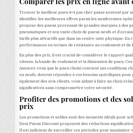
Comparer les prix en ligne avant 
Trouver le meilleur pneu 4×4 pas cher passe souvent par u
identifier les meilleures offres parmi les nombreuses opti
propose des pneus provenant de grandes marques à des prix
pneumatiques et son vaste choix de pneus neufs et d’occasi
tarifs plus attractifs que dans un centre-auto physique. En
performances en termes de résistance au roulement et de 
En plus des prix, il est crucial de considérer le rapport qu
vitesse, la bande de roulement et la dimension de pneu. Ce
Assurez-vous que le pneu choisi convient aux conditions cl
ou neufs, doivent répondre à vos besoins spécifiques pour 
également des avis clients, vous aidant à faire un choix éc
significatives sans compromettre votre sécurité.
Profiter des promotions et des so
prix
Les promotions et soldes sont des moments idéals pour ache
Deni Pneus Discount proposent des réductions significati
Il est judicieux de surveiller ces périodes pour maximiser