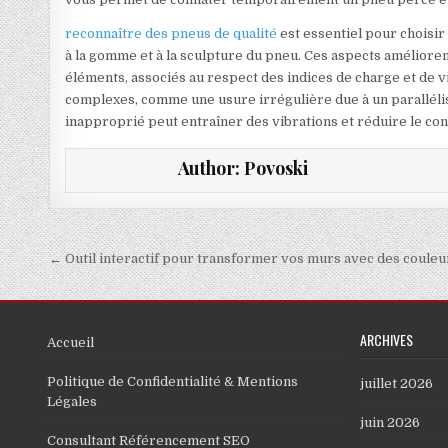
reconnaître des pneus de qualité
est essentiel pour choisir 
à la gomme et à la sculpture du pneu. Ces aspects amélioren
éléments, associés au respect des indices de charge et de 
complexes, comme une usure irrégulière due à un paralléli
inapproprié peut entraîner des vibrations et réduire le con
Author:
Povoski
Navigation de l’article
← Outil interactif pour transformer vos murs avec des couleu
ARCHIVES
Accueil
Politique de Confidentialité & Mentions
juillet 2026
Légales
juin 2026
Consultant Référencement SEO