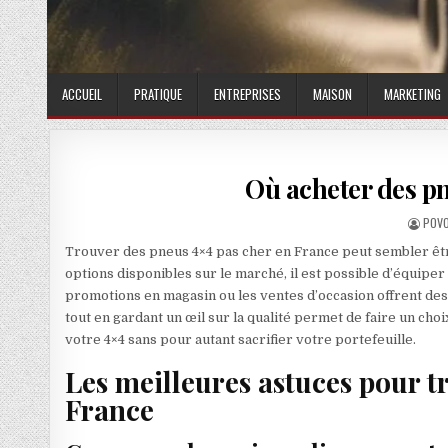
ACCUEIL
PRATIQUE
ENTREPRISES
MAISON
MARKETING
Où acheter des pn
AUTH
POVO
Trouver des pneus 4×4 pas cher en France peut sembler être
options disponibles sur le marché, il est possible d’équiper
promotions en magasin ou les ventes d’occasion offrent des
tout en gardant un œil sur la qualité permet de faire un choix
votre 4×4 sans pour autant sacrifier votre portefeuille.
Les meilleures astuces pour t
France