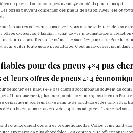
èles de pneus d’occasion à prix avantageux, idéals pour ceux qui
es offres peuvent concerner des pneus de saison, hiver, été ou tout
ix.
e sur les autres acheteurs. Inscrivez-vous aux newsletters de vos ens
s offres exclusives. Planifier l’achat de vos pneumatiques en fonction 
etien. Le conseil reste le même : ne sacrifiez jamais la sécurité pou
état pour éviter toute usure prématurée. C’est un investissement dans 
 fiables pour des pneus 4×4 pas che
s et leurs offres de pneus 4×4 économiqu
 pour dénicher des pneus 4×4 pas chers s’accompagne souvent de contr
é-prix. Heureusement, plusieurs points de vente spécialisés en France
 se démarquent par leur large gamme de produits et des prix attractif
s été ou hiver, vous trouverez des options adaptées à votre 4×4 sans
nt régulièrement des offres promotionnelles. Celles-ci incluent une
éputés aux marques plus abordables. Les centres-auto offrent aussi so