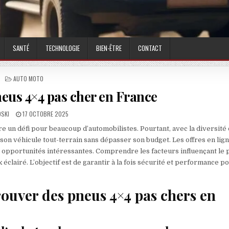
SANTÉ
TECHNOLOGIE
BIEN-ÊTRE
CONTACT
POSTED IN
AUTO MOTO
eus 4×4 pas cher en France
OR:
PUBLISHED DATE:
SKI
17 OCTOBRE 2025
 un défi pour beaucoup d’automobilistes. Pourtant, avec la diversité
 son véhicule tout-terrain sans dépasser son budget. Les offres en lign
 opportunités intéressantes. Comprendre les facteurs influençant le 
 éclairé. L’objectif est de garantir à la fois sécurité et performance p
rouver des pneus 4×4 pas chers en