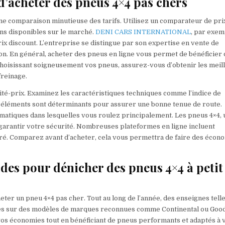
d’acheter des pneus 4×4 pas chers
ne comparaison minutieuse des tarifs. Utilisez un comparateur de pri
ons disponibles sur le marché.
DENI CARS INTERNATIONAL
, par exem
 discount. L’entreprise se distingue par son expertise en vente de
on. En général, acheter des pneus en ligne vous permet de bénéficier 
 choisissant soigneusement vos pneus, assurez-vous d’obtenir les meil
freinage.
alité-prix. Examinez les caractéristiques techniques comme l’indice de
s éléments sont déterminants pour assurer une bonne tenue de route.
imatiques dans lesquelles vous roulez principalement. Les pneus 4×4, 
garantir votre sécurité. Nombreuses plateformes en ligne incluent
lairé. Comparez avant d’acheter, cela vous permettra de faire des écon
ldes pour dénicher des pneus 4×4 à petit
ter un pneu 4×4 pas cher. Tout au long de l’année, des enseignes tell
ves sur des modèles de marques reconnues comme Continental ou Goo
 vos économies tout en bénéficiant de pneus performants et adaptés à 