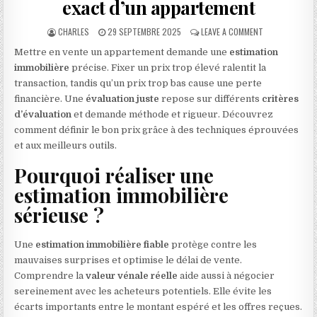
exact d’un appartement
AUTHOR:
PUBLISHED DATE:
ON GUIDE POUR
CHARLES
29 SEPTEMBRE 2025
LEAVE A COMMENT
Mettre en vente un appartement demande une
estimation
immobilière
précise. Fixer un prix trop élevé ralentit la
transaction, tandis qu’un prix trop bas cause une perte
financière. Une
évaluation juste
repose sur différents
critères
d’évaluation
et demande méthode et rigueur. Découvrez
comment définir le bon prix grâce à des techniques éprouvées
et aux meilleurs outils.
Pourquoi réaliser une
estimation immobilière
sérieuse ?
Une
estimation immobilière fiable
protège contre les
mauvaises surprises et optimise le délai de vente.
Comprendre la
valeur vénale réelle
aide aussi à négocier
sereinement avec les acheteurs potentiels. Elle évite les
écarts importants entre le montant espéré et les offres reçues.