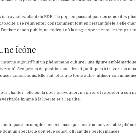
incroyables, allant du R&B à la pop, en passant par des sonorités plu
 capacité à se réinventer constamment tout en restant fidèle à elle-mê
artiste et son public, un endroit où la magie opère et où le temps se
 Une icône
e incarne aujourd’hui un phénomène culturel, une figure emblématiqu
versité. Ses prises de position sociales et politiques à travers sa mu
ses générations. Elle sait, plus que toute autre, utiliser son influenc
ur chanter : elle est là pour provoquer, inspirer et rappeler à son p
éritable hymne à la liberté et à l’égalité.
limite pas à un simple concert, mais qui constitue un véritable phén
re dont un spectacle doit être conçu, offrant des performances