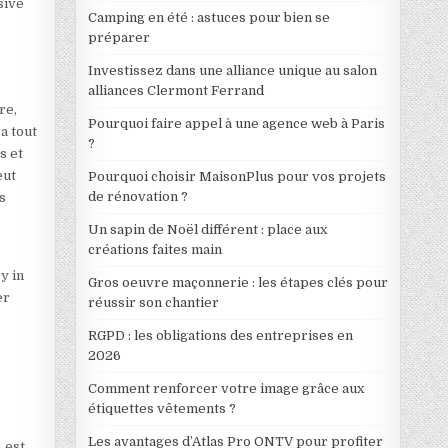
sive
Camping en été : astuces pour bien se
préparer
Investissez dans une alliance unique au salon
alliances Clermont Ferrand
re,
Pourquoi faire appel à une agence web à Paris
a tout
?
s et
eut
Pourquoi choisir MaisonPlus pour vos projets
de rénovation ?
s
Un sapin de Noël différent : place aux
créations faites main
y in
Gros oeuvre maçonnerie : les étapes clés pour
er
réussir son chantier
RGPD : les obligations des entreprises en
2026
Comment renforcer votre image grâce aux
étiquettes vêtements ?
Les avantages d’Atlas Pro ONTV pour profiter
 est