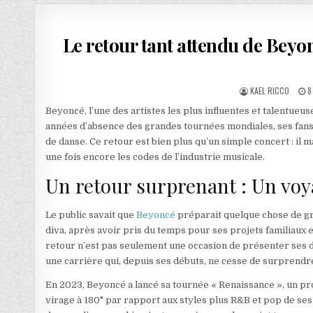
Le retour tant attendu de Beyo
AUTHOR:
P
KAEL RICCO
8
Beyoncé, l’une des artistes les plus influentes et talentueus
années d’absence des grandes tournées mondiales, ses fans
de danse. Ce retour est bien plus qu’un simple concert : il 
une fois encore les codes de l’industrie musicale.
Un retour surprenant : Un voya
Le public savait que
Beyoncé
préparait quelque chose de gr
diva, après avoir pris du temps pour ses projets familiaux e
retour n’est pas seulement une occasion de présenter ses 
une carrière qui, depuis ses débuts, ne cesse de surprendr
En 2023, Beyoncé a lancé sa tournée « Renaissance », un proj
virage à 180° par rapport aux styles plus R&B et pop de se