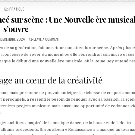
POSTED IN
PRATIQUE
ncé sur scène : Une Nouvelle ère musica
s’ouvre
UBLISHED DATE:
ON LE RETOUR TANT ATTENDU DE BEYONCÉ SUR SCÈ
 DÉCEMBRE 2024
LEAVE A COMMENT
es de sa génération, fait un retour tant attendu sur scène. Après plusi
 n’ont cessé de rêver du moment où elle reprendrait son micro et ses
marque le début d’une nouvelle ère musicale, où la Reine Bey entend re
ge au cœur de la créativité
and, mais personne ne pouvait anticiper la richesse de ce qui s’annon
t personnels, a ressenti le besoin de renouer avec sa passion : la scèn
derniers projets musicaux, mais aussi une opportunité de redonner vi
e.
et ambitieux inspiré de la musique dance, de la house et de l’électro,
s albums précédents. Si son album « Renaissance » a marqué un tourna